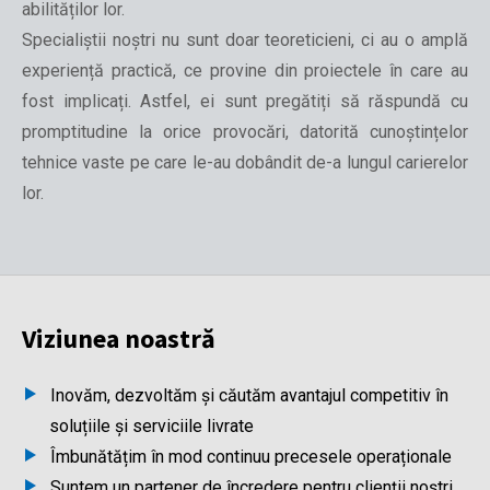
abilităților lor.
Specialiștii noștri nu sunt doar teoreticieni, ci au o amplă
experiență practică, ce provine din proiectele în care au
fost implicați. Astfel, ei sunt pregătiți să răspundă cu
promptitudine la orice provocări, datorită cunoștințelor
tehnice vaste pe care le-au dobândit de-a lungul carierelor
lor.
Viziunea noastră
Inovăm, dezvoltăm și căutăm avantajul competitiv în
soluțiile și serviciile livrate
Îmbunătățim în mod continuu precesele operaționale
Suntem un partener de încredere pentru clienții noștri,