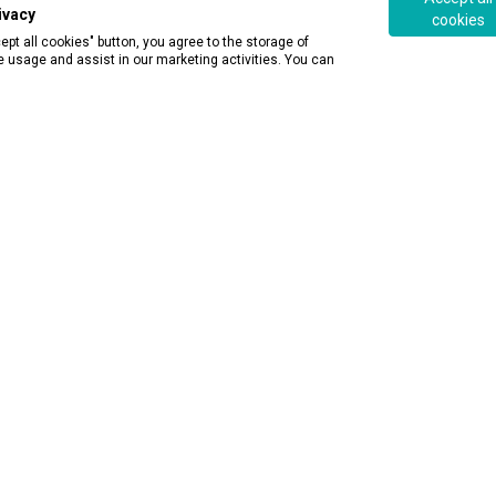
© 2026 ALEF Group. All rights reserved
ivacy
cookies
ept all cookies" button, you agree to the storage of
e usage and assist in our marketing activities. You can