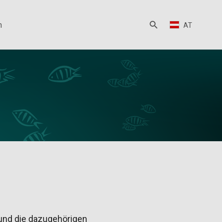
n
AT
 und die dazugehörigen