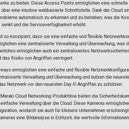
ke zu bieten. Diese Access Points ermöglichen eine schnelle 
ber eine intuitive webbasierte Schnittstelle. Dank der Cloud si
robleme automatisch zu erkennen und zu beheben, was die Kost
senkt und die Serviceverfügbarkeit erhöht.
 so konzipiert, dass sie eine einfache und flexible Netzwerkkon
glichen eine zentralisierte Verwaltung und Überwachung, was 
-Switches ermöglichen auch ein zentralisiertes Netzwerksicherh
d das Risiko von Angriffen verringert.
eways ermöglichen eine einfache und flexible Netzwerkkonfigur
ntralisierte Verwaltung und Überwachung und nutzen die neuest
 das Netzwerk vor den neuesten Day-0-Angriffen zu schützen.
r Meraki Cloud Networking-Produktlinie bieten die Sicherheitsk
ne einfache Verwaltung über die Cloud. Diese Kameras ermögliche
figuration, wodurch sie auch für kleinere Unternehmen erschwingl
meras eine Bildanalyse in Echtzeit, die wertvolle Informatione