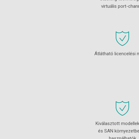
virtuális port-chan
Átlátható licencelési 
Kiválasztott modelle
és SAN környezetbe
használhatók