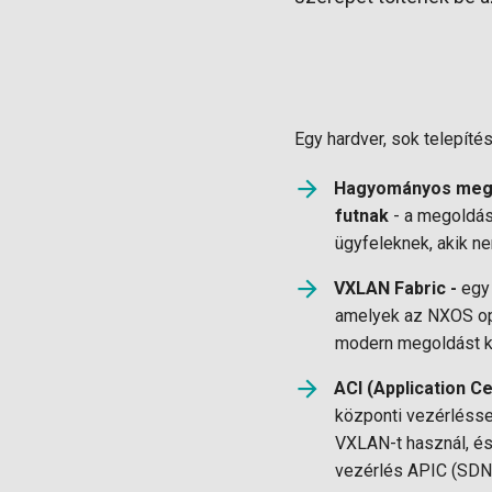
Egy hardver, sok telepíté
Hagyományos megol
futnak
- a megoldás
ügyfeleknek, akik n
VXLAN Fabric
-
egy 
amelyek az NXOS ope
modern megoldást k
ACI (Application Ce
központi vezérléss
VXLAN-t használ, és
vezérlés APIC (SDN 