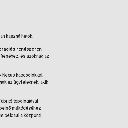
ban használhatók:
erációs rendszeren
vítéséhez, és azoknak az
ó Nexus kapcsolókkal,
ak az ügyfeleknek, akik
bric) topológiával
I belső működéséhez
t például a központi