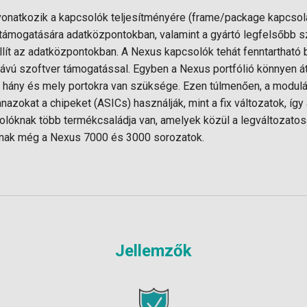
vonatkozik a kapcsolók teljesítményére (frame/package kapcsolá
 támogatására adatközpontokban, valamint a gyártó legfelsőbb sz
llít az adatközpontokban. A Nexus kapcsolók tehát fenntartható 
ávú szoftver támogatással. Egyben a Nexus portfólió könnyen át
 + hány és mely portokra van szüksége. Ezen túlmenően, a modul
anazokat a chipeket (ASICs) használják, mint a fix változatok, így
lóknak több termékcsaládja van, amelyek közül a legváltozato
nnak még a Nexus 7000 és 3000 sorozatok.
Jellemzők