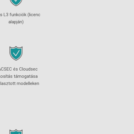
s L3 funkciók (licenc
alapján)
CSEC és Cloudsec
tkosítás támogatása
álasztott modelleken