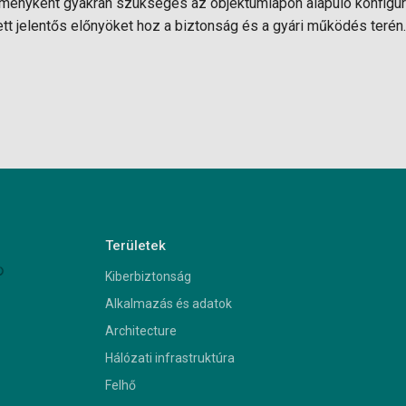
ményként gyakran szükséges az objektumlapon alapuló konfigur
ett jelentős előnyöket hoz a biztonság és a gyári működés teré
Területek
Kiberbiztonság
Alkalmazás és adatok
Architecture
Hálózati infrastruktúra
Felhő