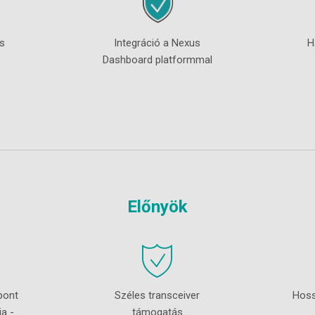
is
Integráció a Nexus
H
Dashboard platformmal
Előnyök
pont
Széles transceiver
Hoss
a -
támogatás