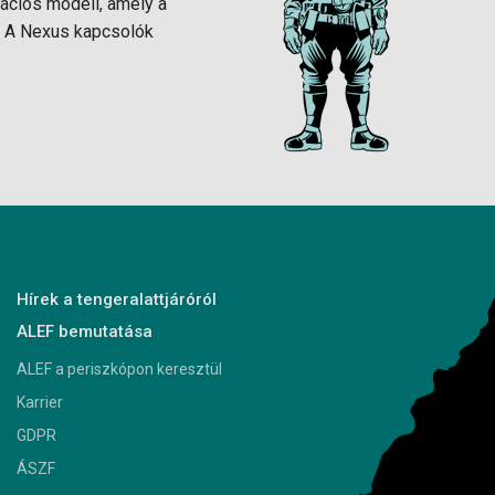
ációs modell, amely a
n. A Nexus kapcsolók
Hírek a tengeralattjáróról
ALEF bemutatása
ALEF a periszkópon keresztül
Karrier
GDPR
ÁSZF