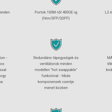
minden
Portok 100M-től 400GE-ig
L2 é
(fém/SFP/QSFP)
ton -
Redundáns tápegységek és
MA
-os
ventilátorok minden
ti
ssal
modellen "hot swappable"
kiv
hogy
funkcióval - hibás
na
komponensek cseréje
menet közben