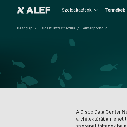
Szolgáltatások
Termékek
Kezdőlap
Hálózati infrastruktúra
Termékportfólió
A Cisco Data Center N
architektúrában lehet 
szerepet töltenek be a