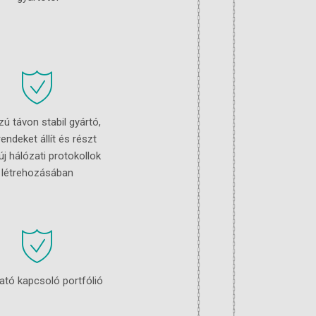
ú távon stabil gyártó,
rendeket állít és részt
új hálózati protokollok
létrehozásában
ható kapcsoló portfólió