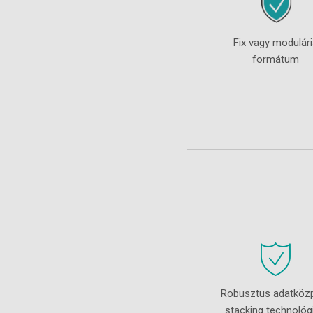
Fix vagy modulár
formátum
Robusztus adatköz
stacking technológi