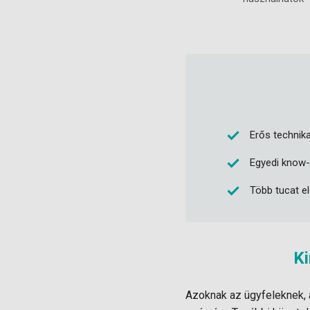
Erős technik
Egyedi know
Több tucat el
Ki
Azoknak az ügyfeleknek, 