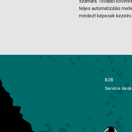
számára. További követel
teljes automatizálás mell
mindezt képesek kezelni.
B2B
Service desk