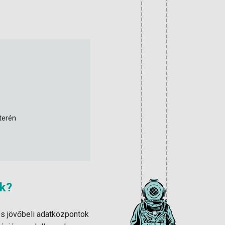
terén
ék?
és jövőbeli adatközpontok