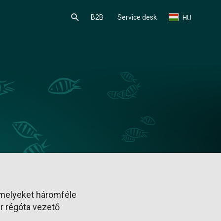
B2B
Service desk
HU
amelyeket háromféle
ár régóta vezető