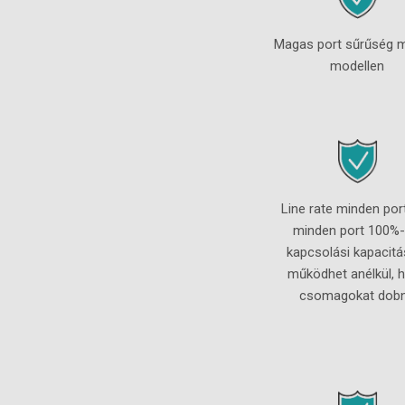
Magas port sűrűség 
modellen
Line rate minden por
minden port 100%
kapcsolási kapacitá
működhet anélkül, 
csomagokat dob