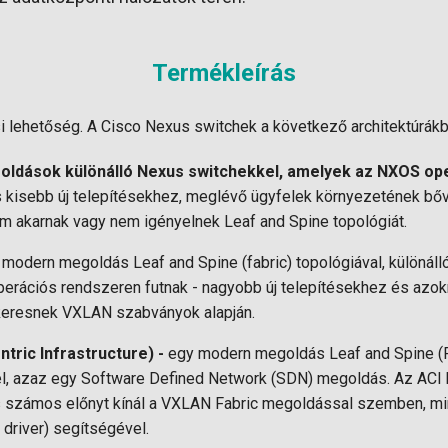
Termékleírás
si lehetőség. A Cisco Nexus switchek a következő architektúrák
dások különálló Nexus switchekkel, amelyek az NXOS op
 kisebb új telepítésekhez, meglévő ügyfelek környezetének bő
em akarnak vagy nem igényelnek Leaf and Spine topológiát.
modern megoldás Leaf and Spine (fabric) topológiával, különáll
rációs rendszeren futnak - nagyobb új telepítésekhez és azokn
eresnek VXLAN szabványok alapján.
ntric Infrastructure) -
egy modern megoldás Leaf and Spine (Fa
el, azaz egy Software Defined Network (SDN) megoldás. Az AC
 számos előnyt kínál a VXLAN Fabric megoldással szemben, min
driver) segítségével.