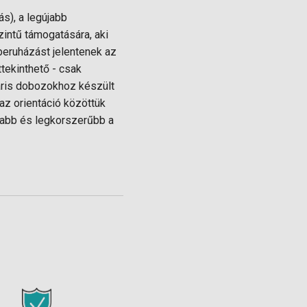
s), a legújabb
intű támogatására, aki
beruházást jelentenek az
tekinthető - csak
áris dobozokhoz készült
 az orientáció közöttük
sabb és legkorszerűbb a