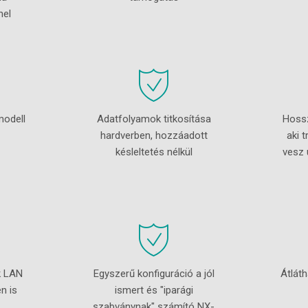
nel
modell
Adatfolyamok titkosítása
Hossz
hardverben, hozzáadott
aki t
késleltetés nélkül
vesz 
k LAN
Egyszerű konfiguráció a jól
Átlát
n is
ismert és "iparági
szabványnak" számító NX-