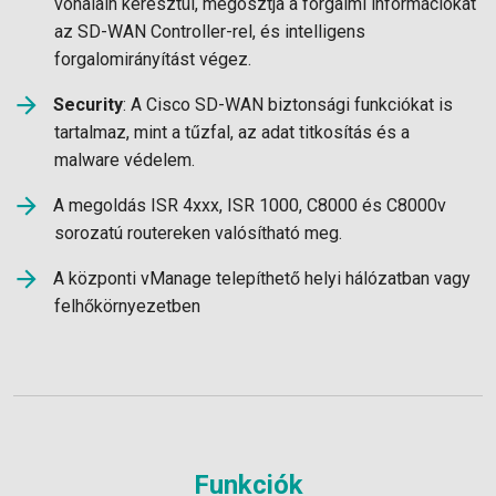
vonalain keresztül, megosztja a forgalmi információkat
az SD-WAN Controller-rel, és intelligens
forgalomirányítást végez.
Security
: A Cisco SD-WAN biztonsági funkciókat is
tartalmaz, mint a tűzfal, az adat titkosítás és a
malware védelem.
A megoldás ISR 4xxx, ISR 1000, C8000 és C8000v
sorozatú routereken valósítható meg.
A központi vManage telepíthető helyi hálózatban vagy
felhőkörnyezetben
Funkciók