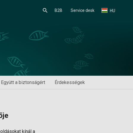
B2B
Service desk
HU
Együtt a biztonságért
Érdekességek
ője
oldásokat kínál a