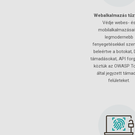
Webalkalmazás tűz
Védje webes- é
mobilalkalmazásai
legmodernebb
fenyegetésekkel sze
beleértve a botokat,
támadásokat, API forg
köztük az OWASP T
által jegyzett táma
felületeket.