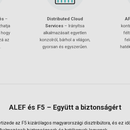
és
–
Distributed Cloud
AP
hatja
Services
– Irányítsa
kont
 hogy
alkalmazásait egyetlen
fél
zá az
konzolról, bárhol a világon,
fe
.
gyorsan és egyszerűen.
haté
ALEF és F5 – Együtt a biztonságért
tizede az F5 kizárólagos magyarországi disztribútora, és ez idő 