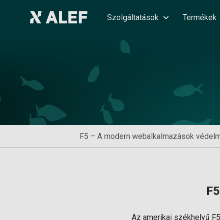
Szolgáltatások
Termékek
F5 – A modern webalkalmazások védel
F5
Az amerikai székhelyű F5 