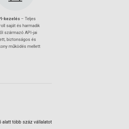
I-kezelés
– Teljes
roll saját és harmadik
től származó API-jai
lett, biztonságos és
kony működés mellett
alatt több száz vállalatot