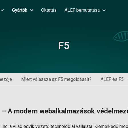
Gyártók
Oktatás
ALEF bemutatása
F5
mezője
Miért válassza az F5 megoldásait?
ALEF és F5 – 
 – A modern webalkalmazások védelmez
Inc. a világ egyik vezető technológiai vállalata. Kiemelkedő meg