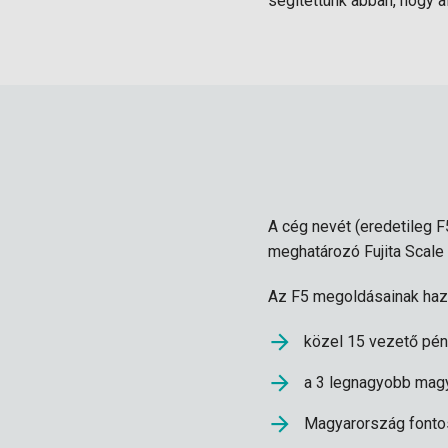
segítettünk abban, hogy 
A cég nevét (eredetileg F
meghatározó Fujita Scale 
Az F5 megoldásainak haza
közel 15 vezető pén
a 3 legnagyobb magy
Magyarország fontos 