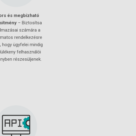
ors és megbízható
esítmény
– Biztosítsa
almazásai számára a
amatos rendelkezésre
t, hogy ügyfelei mindig
ülékeny felhasználói
nyben részesüljenek.