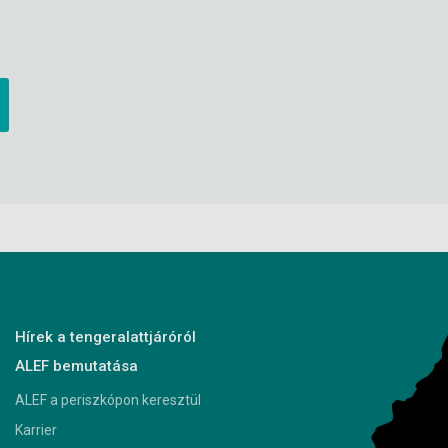
Hírek a tengeralattjáróról
ALEF bemutatása
ALEF a periszkópon keresztül
Karrier