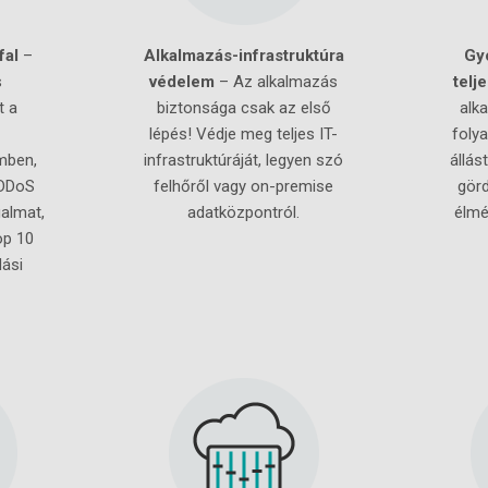
fal
–
Alkalmazás-infrastruktúra
Gy
s
védelem
– Az alkalmazás
telj
t a
biztonsága csak az első
alk
lépés! Védje meg teljes IT-
foly
mben,
infrastruktúráját, legyen szó
állás
 DDoS
felhőről vagy on-premise
görd
almat,
adatközpontról.
élmé
op 10
dási