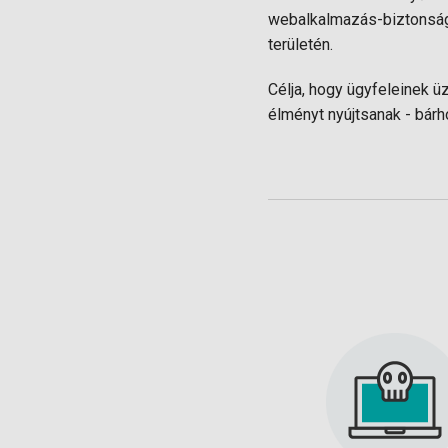
webalkalmazás-biztonság,
területén.
Célja, hogy ügyfeleinek ü
élményt nyújtsanak - bárho