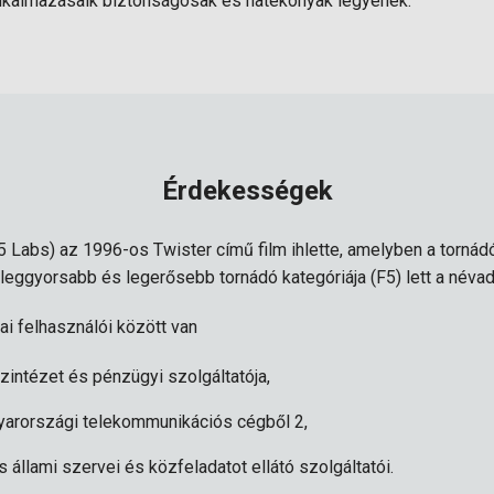
alkalmazásaik biztonságosak és hatékonyak legyenek.
Érdekességek
5 Labs) az 1996-os Twister című film ihlette, amelyben a tornádó
leggyorsabb és legerősebb tornádó kategóriája (F5) lett a névad
i felhasználói között van
zintézet és pénzügyi szolgáltatója,
arországi telekommunikációs cégből 2,
állami szervei és közfeladatot ellátó szolgáltatói.