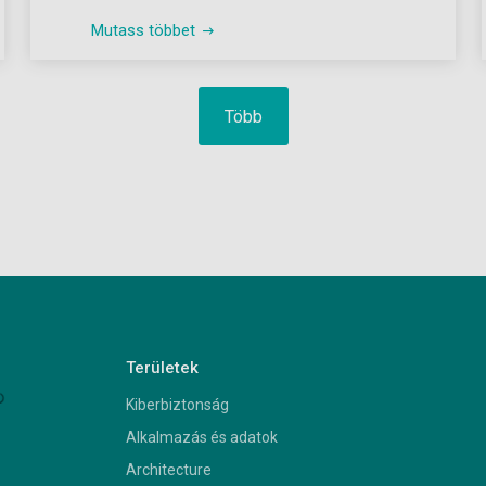
Mutass többet
Több
Területek
Kiberbiztonság
Alkalmazás és adatok
Architecture