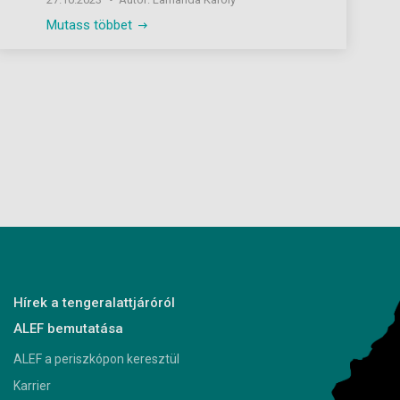
Mutass többet
Hírek a tengeralattjáróról
ALEF bemutatása
ALEF a periszkópon keresztül
Karrier