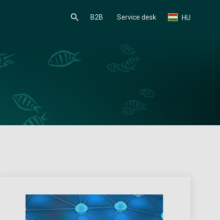
B2B
Service desk
HU