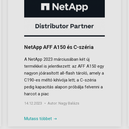
NetApp AFF A150 és C-széria
A NetApp 2023 márciusában két új
termékkel is jelentkezett: az AFF A150 egy
nagyon jóárasított all-flash tároló, amely a
C190-es méltó kihívója lett; a C-széria
pedig kapacitás alapon próbálja felvenni a
harcot a piac
14.12.2023
Autor: Nagy Balázs
Mutass többet