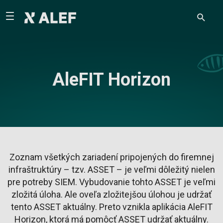
AleFIT Horizon
Zoznam všetkých zariadení pripojených do firemnej
infraštruktúry – tzv. ASSET – je veľmi dôležitý nielen
pre potreby SIEM. Vybudovanie tohto ASSET je veľmi
zložitá úloha. Ale oveľa zložitejšou úlohou je udržať
tento ASSET aktuálny. Preto vznikla aplikácia AleFIT
Horizon, ktorá má pomôcť ASSET udržať aktuálny.