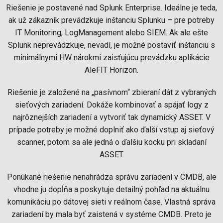
Riešenie je postavené nad Splunk Enterprise. Ideálne je teda,
ak už zákazník prevádzkuje inštanciu Splunku – pre potreby
IT Monitoring, LogManagement alebo SIEM. Ak ale ešte
Splunk neprevádzkuje, nevadí, je možné postaviť inštanciu s
minimálnymi HW nárokmi zaisťujúcu prevádzku aplikácie
AleFIT Horizon.
Riešenie je založené na „pasívnom“ zbieraní dát z vybraných
sieťových zariadení. Dokáže kombinovať a spájať logy z
najrôznejších zariadení a vytvoriť tak dynamický ASSET. V
prípade potreby je možné doplniť ako ďalší vstup aj sieťový
scanner, potom sa ale jedná o ďalšiu kocku pri skladaní
ASSET.
Ponúkané riešenie nenahrádza správu zariadení v CMDB, ale
vhodne ju dopĺňa a poskytuje detailný pohľad na aktuálnu
komunikáciu po dátovej sieti v reálnom čase. Vlastná správa
zariadení by mala byť zaistená v systéme CMDB. Preto je