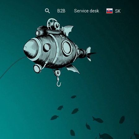
B2B
Service desk
SK