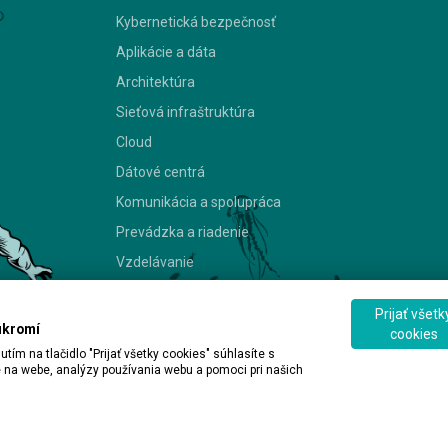
Kybernetická bezpečnosť
Aplikácie a dáta
Architektúra
Sieťová infraštruktúra
Cloud
Dátové centrá
Komunikácia a spolupráca
Prevádzka a riadenie
Vzdelávanie
Prijať všetk
© 2026 ALEF Group. All rights reserved
úkromí
cookies
m na tlačidlo "Prijať všetky cookies" súhlasíte s
 na webe, analýzy používania webu a pomoci pri našich