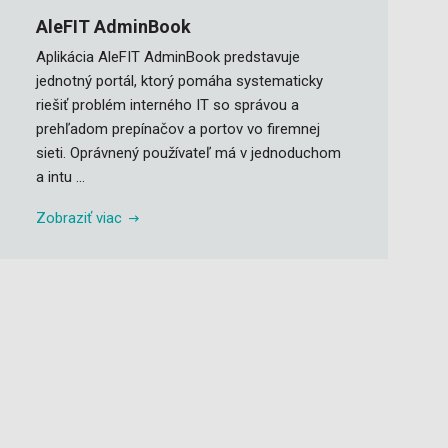
AleFIT AdminBook
Aplikácia AleFIT AdminBook predstavuje
jednotný portál, ktorý pomáha systematicky
riešiť problém interného IT so správou a
prehľadom prepínačov a portov vo firemnej
sieti. Oprávnený používateľ má v jednoduchom
a intu ...
Zobraziť viac