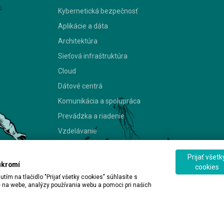
Kybernetická bezpečnosť
Aplikácie a dáta
Architektúra
Sieťová infraštruktúra
Cloud
Dátové centrá
Komunikácia a spolupráca
Prevádzka a riadenie
Vzdelávanie
Prijať všetk
© 2026 ALEF Group. All rights reserved
úkromí
cookies
m na tlačidlo "Prijať všetky cookies" súhlasíte s
 na webe, analýzy používania webu a pomoci pri našich