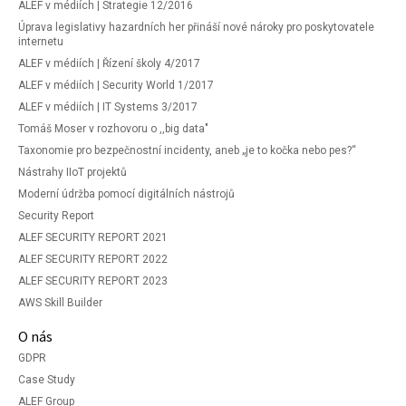
ALEF v médiích | Strategie 12/2016
Úprava legislativy hazardních her přináší nové nároky pro poskytovatele
internetu
ALEF v médiích | Řízení školy 4/2017
ALEF v médiích | Security World 1/2017
ALEF v médiích | IT Systems 3/2017
Tomáš Moser v rozhovoru o ,,big data"
Taxonomie pro bezpečnostní incidenty, aneb „je to kočka nebo pes?“
Nástrahy IIoT projektů
Moderní údržba pomocí digitálních nástrojů
Security Report
ALEF SECURITY REPORT 2021
ALEF SECURITY REPORT 2022
ALEF SECURITY REPORT 2023
AWS Skill Builder
O nás
GDPR
Case Study
ALEF Group