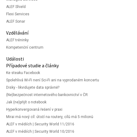
ALEF Shield
Flexi Services
ALEF Sonar
Vzdělávání
ALEF tréninky
Kompetenční centrum
Události
Případové studie a články
Ke steaku Facebook
Spolehlivá Wi-Fi není Sci-Fi ani na vyprodaném koncertu
Disky - likvidujete data správně?
(Ne)bezpečnost internetového bankovnictví v ČR
Jak (ne)přijít o notebook
Hyperkonvergovaná řešení v praxi
Mirai má nový cíl: útočí na routery, cílů má 5 milionů
ALEF v médiích | Security World 11/2016
ALEF v médiích | Security World 10/2016