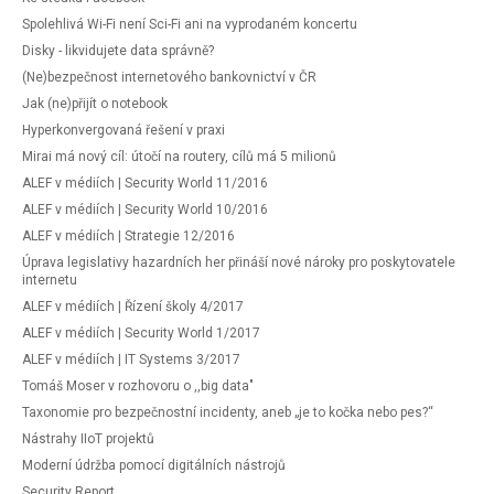
Spolehlivá Wi-Fi není Sci-Fi ani na vyprodaném koncertu
Disky - likvidujete data správně?
(Ne)bezpečnost internetového bankovnictví v ČR
Jak (ne)přijít o notebook
Hyperkonvergovaná řešení v praxi
Mirai má nový cíl: útočí na routery, cílů má 5 milionů
ALEF v médiích | Security World 11/2016
ALEF v médiích | Security World 10/2016
ALEF v médiích | Strategie 12/2016
Úprava legislativy hazardních her přináší nové nároky pro poskytovatele
internetu
ALEF v médiích | Řízení školy 4/2017
ALEF v médiích | Security World 1/2017
ALEF v médiích | IT Systems 3/2017
Tomáš Moser v rozhovoru o ,,big data"
Taxonomie pro bezpečnostní incidenty, aneb „je to kočka nebo pes?“
Nástrahy IIoT projektů
Moderní údržba pomocí digitálních nástrojů
Security Report