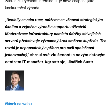
zahraničí. Rychlost interního IT je nově chápána jako
konkurenční výhoda.
„Uvolnily se nám ruce, můžeme se věnovat strategickým
úkolům a zejména výrobě a supportu uživatelů.
Modernizace infrastruktury namísto údržby stávajících
serverů představuje významný krok směrem kupředu. Ten
rozdíl je nepopsatelný a přínos pro naši společnost
jednoznačný,“
shrnul své zkušenosti s novým datovým
centrem IT manažer Agrostroje, Jindřich Šustr.
článek na webu