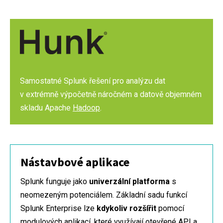
Samostatné Splunk řešení pro analýzu dat
v extrémně výpočetně náročném a datově objemném
skladu Apache
Hadoop
.
Nástavbové aplikace
Splunk funguje jako
univerzální platforma
s
neomezeným potenciálem. Základní sadu funkcí
Splunk Enterprise lze
kdykoliv rozšířit
pomocí
modulových aplikací, které využívají otevřené API a