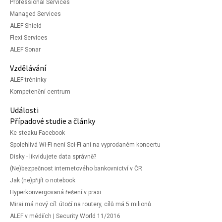
Professional Services
Managed Services
ALEF Shield
Flexi Services
ALEF Sonar
Vzdělávání
ALEF tréninky
Kompetenční centrum
Události
Případové studie a články
Ke steaku Facebook
Spolehlivá Wi-Fi není Sci-Fi ani na vyprodaném koncertu
Disky - likvidujete data správně?
(Ne)bezpečnost internetového bankovnictví v ČR
Jak (ne)přijít o notebook
Hyperkonvergovaná řešení v praxi
Mirai má nový cíl: útočí na routery, cílů má 5 milionů
ALEF v médiích | Security World 11/2016