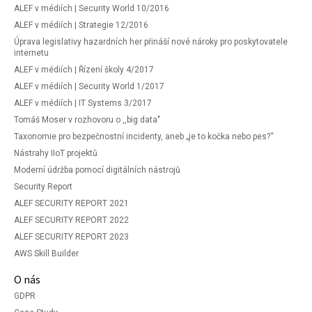
ALEF v médiích | Security World 10/2016
ALEF v médiích | Strategie 12/2016
Úprava legislativy hazardních her přináší nové nároky pro poskytovatele
internetu
ALEF v médiích | Řízení školy 4/2017
ALEF v médiích | Security World 1/2017
ALEF v médiích | IT Systems 3/2017
Tomáš Moser v rozhovoru o ,,big data"
Taxonomie pro bezpečnostní incidenty, aneb „je to kočka nebo pes?“
Nástrahy IIoT projektů
Moderní údržba pomocí digitálních nástrojů
Security Report
ALEF SECURITY REPORT 2021
ALEF SECURITY REPORT 2022
ALEF SECURITY REPORT 2023
AWS Skill Builder
O nás
GDPR