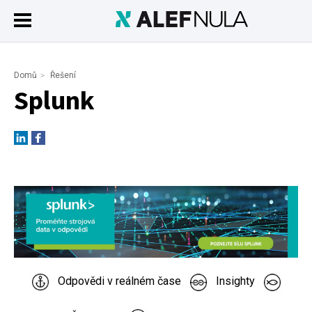
Domů
Řešení
Splunk
Odpovědi v reálném čase
Insighty