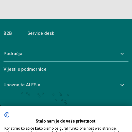
B2B
Service desk
Područja
Vijesti s podmornice
Upoznajte ALEF-a
© 2026 ALEF Group. All rights reserved
Ulica Pere Budmanija 1
Stalo nam je do vaše privatnosti
10000 Zagreb
Koristimo kolačiće kako bismo osigurali funkcionalnost web stranice.
hr-sales@alef.com