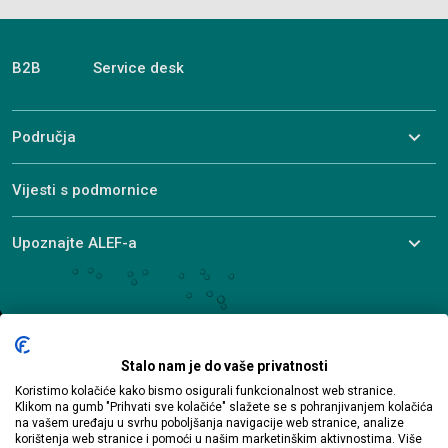
B2B
Service desk
Područja
Vijesti s podmornice
Upoznajte ALEF-a
© 2026 ALEF Group. All rights reserved
Ulica Pere Budmanija 1
Stalo nam je do vaše privatnosti
10000 Zagreb
Koristimo kolačiće kako bismo osigurali funkcionalnost web stranice.
hr-sales@alef.com
Klikom na gumb "Prihvati sve kolačiće" slažete se s pohranjivanjem kolačića
na vašem uređaju u svrhu poboljšanja navigacije web stranice, analize
korištenja web stranice i pomoći u našim marketinškim aktivnostima. Više