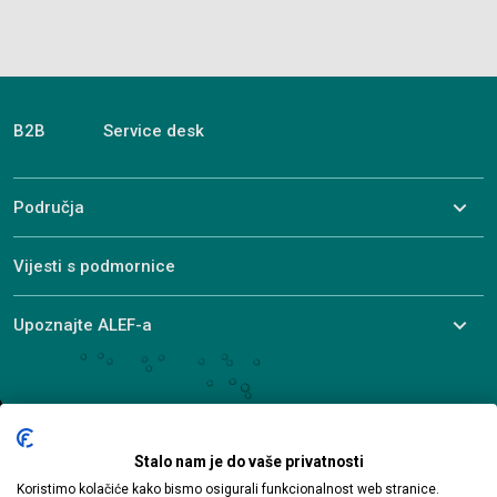
B2B
Service desk
Područja
Vijesti s podmornice
Upoznajte ALEF-a
© 2026 ALEF Group. All rights reserved
Ulica Pere Budmanija 1
Stalo nam je do vaše privatnosti
10000 Zagreb
Koristimo kolačiće kako bismo osigurali funkcionalnost web stranice.