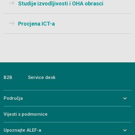
Studije izvodljivosti i OHA obrasci
Procjena ICT-a
B2B
Service desk
Područja
Vijesti s podmornice
Upoznajte ALEF-a