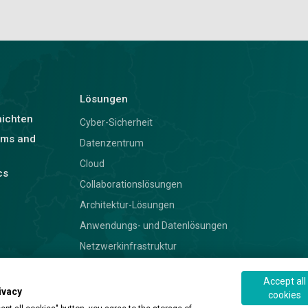
Lösungen
hichten
Cyber-Sicherheit
rms and
Datenzentrum
Cloud
cs
Collaborationslösungen
Architektur-Lösungen
Anwendungs- und Datenlösungen
Netzwerkinfrastruktur
Accept all
© 2026 ALEF Group. All rights reserved
ivacy
cookies