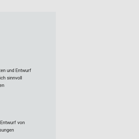
äten und Entwurf
ich sinnvoll
sen
 Entwurf von
ösungen