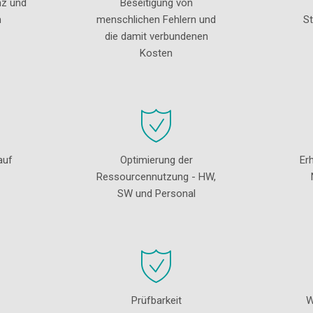
nz und
Beseitigung von
n
menschlichen Fehlern und
St
die damit verbundenen
Kosten
auf
Optimierung der
Er
Ressourcennutzung - HW,
SW und Personal
Prüfbarkeit
W