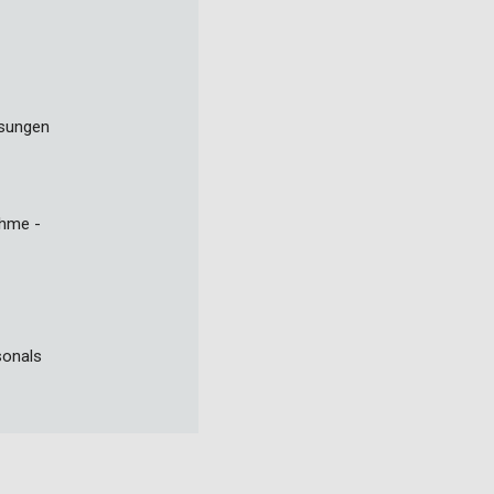
ösungen
ahme -
sonals