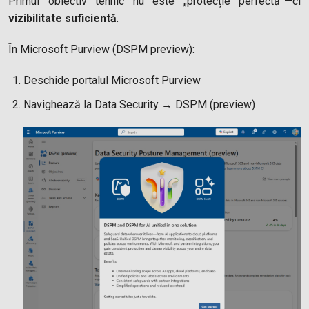
Primul obiectiv tehnic nu este „protecție perfectă”—ci
vizibilitate suficientă
.
În Microsoft Purview (DSPM preview):
Deschide portalul Microsoft Purview
Navighează la Data Security → DSPM (preview)