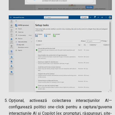
Opțional, activează colectarea interacțiunilor AI—
configurează politici one-click pentru a captura/guverna
interacțiunile AI și Copilot (ex: prompturi, răspunsuri, site-