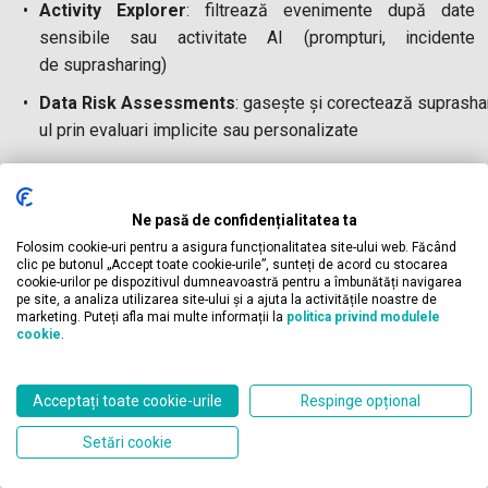
Activity Explorer
: filtrează evenimente după date
sensibile sau activitate AI (prompturi, incidente
de suprasharing)
Data Risk Assessments
: gasește și corectează suprasha
ul prin evaluari implicite sau personalizate
Automatizează și rafinează
Ne pasă de confidențialitatea ta
Folosește Security Copilot pentru a rafina alertele, filtra
Folosim cookie-uri pentru a asigura funcționalitatea site-ului web. Făcând
zgomotul și sugera priorități.
clic pe butonul „Accept toate cookie-urile”, sunteți de acord cu stocarea
cookie-urilor pe dispozitivul dumneavoastră pentru a îmbunătăți navigarea
Aprobă sau ajustează remedierile AI (ex: blocare
pe site, a analiza utilizarea site-ului și a ajuta la activitățile noastre de
marketing. Puteți afla mai multe informații la
politica privind modulele
download, revocare acces).
cookie
.
Monitorizează rezultatele execuției și jurnalele de audit
ale acțiunilor agenților AI.
Contact
Acceptați toate cookie-urile
Respinge opțional
Setări cookie