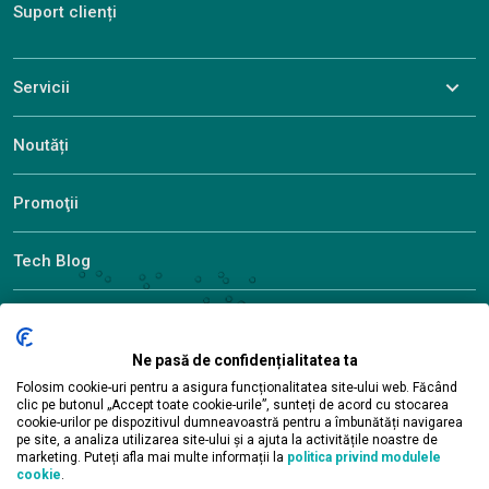
Suport clienți
Servicii
Noutăți
Promoţii
Tech Blog
Descoperiți ALEF
Ne pasă de confidențialitatea ta
Folosim cookie-uri pentru a asigura funcționalitatea site-ului web. Făcând
clic pe butonul „Accept toate cookie-urile”, sunteți de acord cu stocarea
© 2026 ALEF Group. All rights reserved
cookie-urilor pe dispozitivul dumneavoastră pentru a îmbunătăți navigarea
pe site, a analiza utilizarea site-ului și a ajuta la activitățile noastre de
marketing. Puteți afla mai multe informații la
politica privind modulele
cookie
.