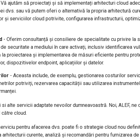
 Vă ajutăm să proiectați și să implementați arhitecturi cloud adecv
ei dvs. sau vă putem oferi o alternativă la propria arhitectură cu
or și serviciilor cloud potrivite, configurarea infrastructurii, opti
d
- Oferim consultanță și consiliere de specialitate cu privire la 
 de securitate a mediului în care activați, inclusiv identificarea vu
a proiectarea și implementarea de măsuri eficiente pentru proteja
lor, dispozitivelor endpoint, aplicațiilor și datelor.
ilor
- Aceasta include, de exemplu, gestionarea costurilor servicii
metrilor potriviți, rezervarea capacității sau utilizarea instrument
rmanței.
i si alte servicii adaptate nevoilor dumneavoastră. Noi, ALEF, ne 
către cloud.
erviciu pentru afacerea dvs. poate fi o strategie cloud nou definit
arhitecturii curente, analiză și recomandări pentru furnizarea de 