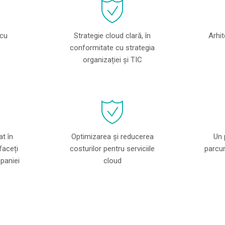
 cu
Strategie cloud clară, în
Arhit
conformitate cu strategia
organizației și TIC
t în
Optimizarea și reducerea
Un 
faceți
costurilor pentru serviciile
parcur
mpaniei
cloud