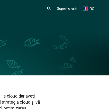
Suport clienți
RO
iile cloud dar aveți
 strategia cloud și vă
d, optimizarea