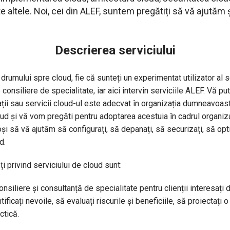
e altele. Noi, cei din ALEF, suntem pregătiți să vă ajutăm 
Descrierea serviciului
 drumului spre cloud, fie că sunteți un experimentat utilizator al s
consiliere de specialitate, iar aici intervin serviciile ALEF. Vă pu
ații sau servicii cloud-ul este adecvat în organizația dumneavoas
loud și vă vom pregăti pentru adoptarea acestuia în cadrul organi
să vă ajutăm să configurați, să depanați, să securizați, să opti
d.
i privind serviciului de cloud sunt:
onsiliere și consultanță de specialitate pentru clienții interesați 
ificați nevoile, să evaluați riscurile și beneficiile, să proiectați
ctică.