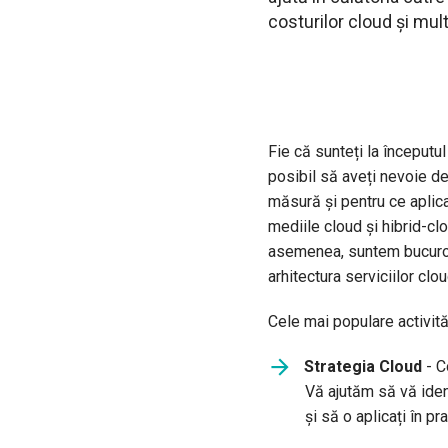
costurilor cloud și mult
Fie că sunteți la începutul
posibil să aveți nevoie de 
măsură și pentru ce aplic
mediile cloud și hibrid-c
asemenea, suntem bucuroși 
arhitectura serviciilor clou
Cele mai populare activităț
Strategia Cloud
- C
Vă ajutăm să vă ident
și să o aplicați în pra