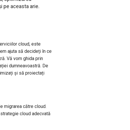
și pe aceasta arie.
erviciilor cloud, este
tem ajuta să decideți în ce
tră. Vă vom ghida prin
zației dumneavoastră. De
mizați și să proiectați
de migrarea către cloud.
 o strategie cloud adecvată