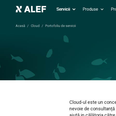
Servicii
Produse
Pr
Acasă
Cloud
Portofoliu de servicii
Cloud-ul este un concept
nevoie de consultanță 
ajută in călătoria cătr