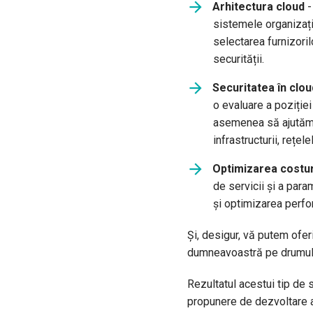
Arhitectura cloud
-
sistemele organizați
selectarea furnizoril
securității.
Securitatea în clou
o evaluare a poziției
asemenea să ajutăm l
infrastructurii, rețele
Optimizarea costur
de servicii și a para
și optimizarea perfo
Și, desigur, vă putem ofer
dumneavoastră pe drumul 
Rezultatul acestui tip de s
propunere de dezvoltare a 