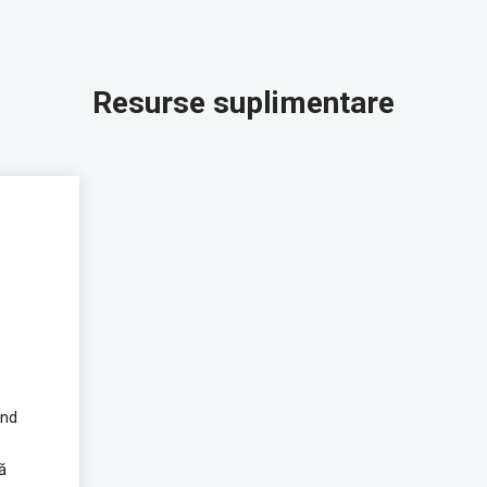
Resurse suplimentare
ind
ă