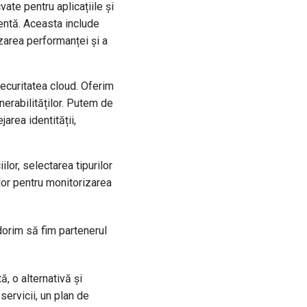
ate pentru aplicațiile și
rentă. Aceasta include
mizarea performanței și a
securitatea cloud. Oferim
lnerabilităților. Putem de
rea identității,
lor, selectarea tipurilor
elor pentru monitorizarea
dorim să fim partenerul
ă, o alternativă și
servicii, un plan de