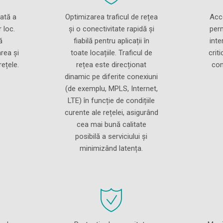
ată a
Optimizarea traficul de rețea
Acce
r loc.
și o conectivitate rapidă și
perm
ă
fiabilă pentru aplicații în
inte
rea și
toate locațiile. Traficul de
crit
rețele.
rețea este direcționat
com
dinamic pe diferite conexiuni
(de exemplu, MPLS, Internet,
LTE) în funcție de condițiile
curente ale rețelei, asigurând
cea mai bună calitate
posibilă a serviciului și
minimizând latența.