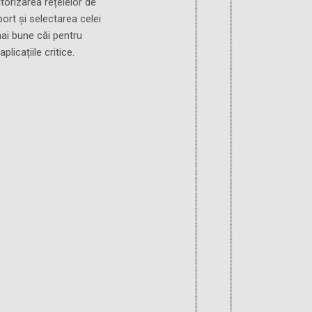
torizarea rețelelor de
ort și selectarea celei
ai bune căi pentru
aplicațiile critice.