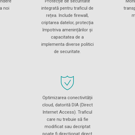
tindere
Protecție de securitate
Moni
la noi
integrată pentru traficul de
transp
rețea. Include firewall,
m
criptarea datelor, protecția
împotriva amenințărilor și
capacitatea de a
implementa diverse politici
de securitate.
Optimizarea conectivității
cloud, datorită DIA (Direct
Internet Access). Traficul
care nu trebuie să fie
modificat sau decriptat
poate fi direcționat direct