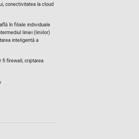
i, conectivitatea la cloud
lă în filiale individuale
rmediul liniei (liniilor)
tarea inteligentă a
i firewall, criptarea
v