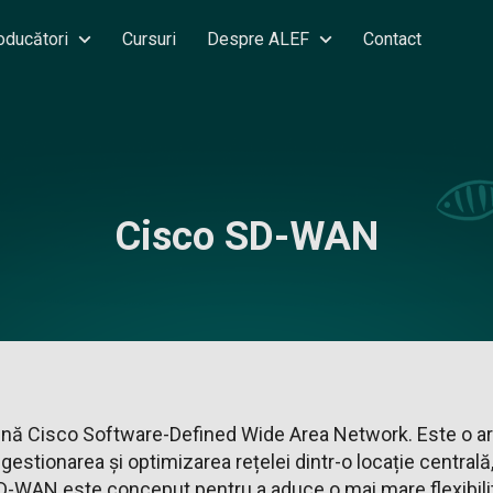
oducători
Cursuri
Despre ALEF
Contact
Cisco SD-WAN
 Cisco Software-Defined Wide Area Network. Este o arh
stionarea și optimizarea rețelei dintr-o locație centrală, 
-WAN este conceput pentru a aduce o mai mare flexibilit