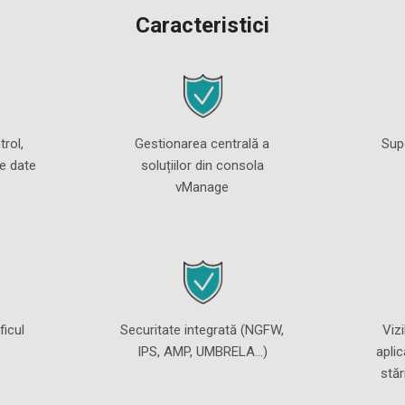
Caracteristici
rol,
Gestionarea centrală a
Sup
e date
soluțiilor din consola
vManage
ficul
Securitate integrată (NGFW,
Vizi
IPS, AMP, UMBRELA...)
aplic
stăr