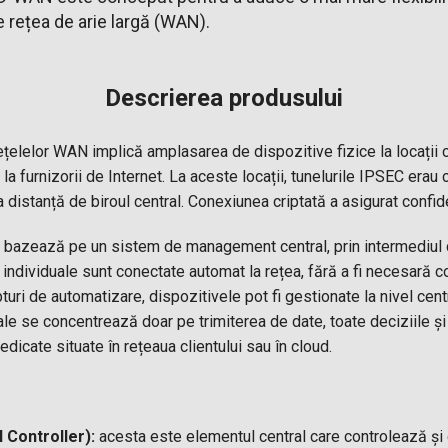
e rețea de arie largă (WAN).
Descrierea produsului
ețelelor WAN implică amplasarea de dispozitive fizice la locații 
a furnizorii de Internet. La aceste locații, tunelurile IPSEC erau 
la distanță de biroul central. Conexiunea criptată a asigurat confid
bazează pe un sistem de management central, prin intermediul 
e individuale sunt conectate automat la rețea, fără a fi necesară c
uri de automatizare, dispozitivele pot fi gestionate la nivel centr
nale se concentrează doar pe trimiterea de date, toate deciziile și
icate situate în rețeaua clientului sau în cloud.
Controller):
acesta este elementul central care controlează și