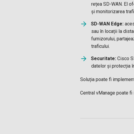
rețea SD-WAN. El ofer
și monitorizarea trafi
SD-WAN Edge:
acest
sau în locații la dist
furnizorului, partaje
traficului.
Securitate:
Cisco SD
datelor și protecția
Soluția poate fi implemen
Central vManage poate fi i