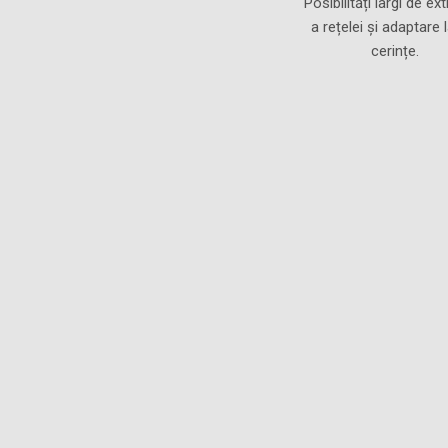
Posibilități largi de ex
a rețelei și adaptare 
cerințe.