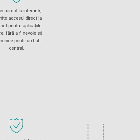
s direct la internetș
ite accesul direct la
rnet pentru aplicațiile
ice, fără a fi nevoie să
unice printr-un hub
central.