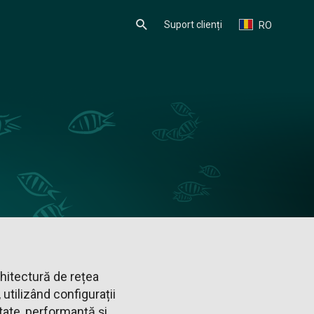
Suport clienți
RO
itectură de rețea
utilizând configurații
ate, performanță și