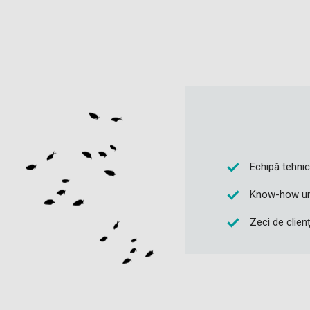
Echipă tehnic
Know-how unic
Zeci de clien