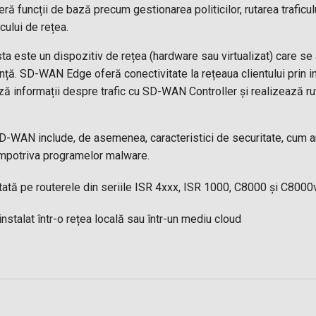
ă funcții de bază precum gestionarea politicilor, rutarea traficulu
cului de rețea.
a este un dispozitiv de rețea (hardware sau virtualizat) care se af
anță. SD-WAN Edge oferă conectivitate la rețeaua clientului prin inte
ază informații despre trafic cu SD-WAN Controller și realizează ru
-WAN include, de asemenea, caracteristici de securitate, cum ar f
 împotriva programelor malware.
tată pe routerele din seriile ISR 4xxx, ISR 1000, C8000 și C8000
nstalat într-o rețea locală sau într-un mediu cloud