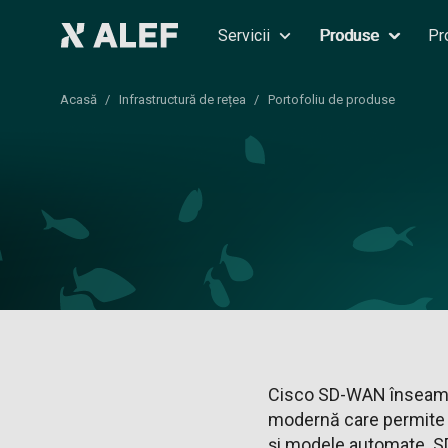
Servicii
Produse
Pr
Acasă
Infrastructură de rețea
Portofoliu de produse
Cisco SD-WAN înseamnă
modernă care permite ge
și modele automate. SD