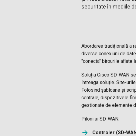
securitate în mediile d
Abordarea tradițională a r
diverse conexiuni de date l
"conecta" birourile aflate 
Soluția Cisco SD-WAN se 
întreaga soluție. Site-uril
Folosind șabloane și script
centrale, dispozitivele fi
gestionate de elemente ded
Piloni ai SD-WAN:
Controler (SD-WAN 