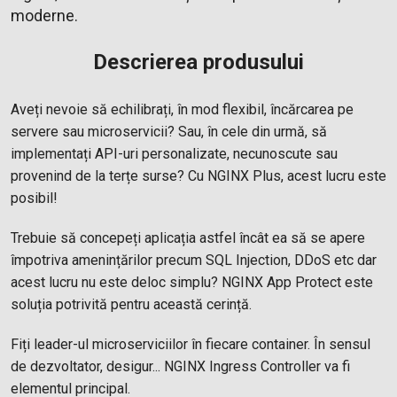
moderne.
Descrierea produsului
Aveți nevoie să echilibrați, în mod flexibil, încărcarea pe
servere sau microservicii? Sau, în cele din urmă, să
implementați API-uri personalizate, necunoscute sau
provenind de la terțe surse? Cu NGINX Plus, acest lucru este
posibil!
Trebuie să concepeți aplicația astfel încât ea să se apere
împotriva amenințărilor precum SQL Injection, DDoS etc dar
acest lucru nu este deloc simplu? NGINX App Protect este
soluția potrivită pentru această cerință.
Fiți leader-ul microserviciilor în fiecare container. În sensul
de dezvoltator, desigur... NGINX Ingress Controller va fi
elementul principal.