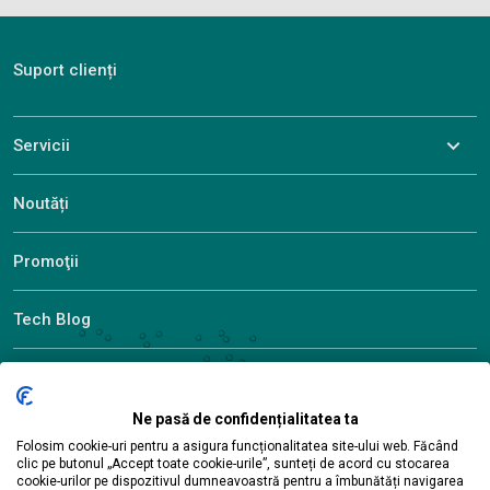
Suport clienți
Servicii
Noutăți
Promoţii
Tech Blog
Descoperiți ALEF
Ne pasă de confidențialitatea ta
Folosim cookie-uri pentru a asigura funcționalitatea site-ului web. Făcând
clic pe butonul „Accept toate cookie-urile”, sunteți de acord cu stocarea
© 2026 ALEF Group. All rights reserved
cookie-urilor pe dispozitivul dumneavoastră pentru a îmbunătăți navigarea