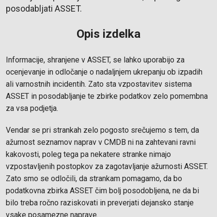
posodabljati ASSET.
Opis izdelka
Informacije, shranjene v ASSET, se lahko uporabijo za
ocenjevanje in odločanje o nadaljnjem ukrepanju ob izpadih
ali varnostnih incidentih. Zato sta vzpostavitev sistema
ASSET in posodabljanje te zbirke podatkov zelo pomembna
za vsa podjetja.
Vendar se pri strankah zelo pogosto srečujemo s tem, da
ažurnost seznamov naprav v CMDB ni na zahtevani ravni
kakovosti, poleg tega pa nekatere stranke nimajo
vzpostavljenih postopkov za zagotavljanje ažurnosti ASSET.
Zato smo se odločili, da strankam pomagamo, da bo
podatkovna zbirka ASSET čim bolj posodobljena, ne da bi
bilo treba ročno raziskovati in preverjati dejansko stanje
vsake posamezne naprave.