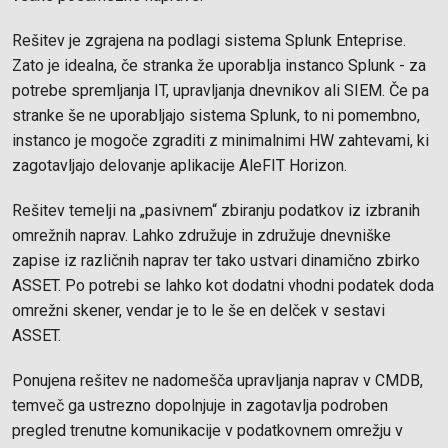
Rešitev je zgrajena na podlagi sistema Splunk Enteprise.
Zato je idealna, če stranka že uporablja instanco Splunk - za
potrebe spremljanja IT, upravljanja dnevnikov ali SIEM. Če pa
stranke še ne uporabljajo sistema Splunk, to ni pomembno,
instanco je mogoče zgraditi z minimalnimi HW zahtevami, ki
zagotavljajo delovanje aplikacije AleFIT Horizon.
Rešitev temelji na „pasivnem“ zbiranju podatkov iz izbranih
omrežnih naprav. Lahko združuje in združuje dnevniške
zapise iz različnih naprav ter tako ustvari dinamično zbirko
ASSET. Po potrebi se lahko kot dodatni vhodni podatek doda
omrežni skener, vendar je to le še en delček v sestavi
ASSET.
Ponujena rešitev ne nadomešča upravljanja naprav v CMDB,
temveč ga ustrezno dopolnjuje in zagotavlja podroben
pregled trenutne komunikacije v podatkovnem omrežju v