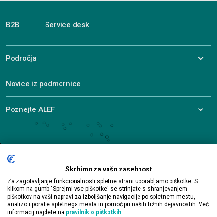
B2B
Service desk
Področja
Novice iz podmornice
Poznejte ALEF
© 2026 ALEF Group. All rights reserved
Brnčičeva 15B, 1231 Ljubljana
Skrbimo za vašo zasebnost
+386 1 330 20 20
Za zagotavljanje funkcionalnosti spletne strani uporabljamo piškotke. S
si-sales@alef.com
klikom na gumb "Sprejmi vse piškotke" se strinjate s shranjevanjem
piškotkov na vaši napravi za izboljšanje navigacije po spletnem mestu,
analizo uporabe spletnega mesta in pomoč pri naših tržnih dejavnostih. Več
informacij najdete na
pravilnik o piškotkih
.