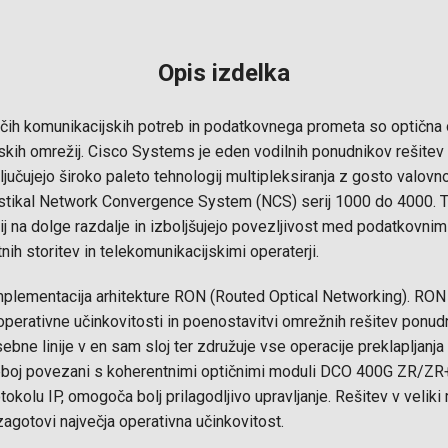
Opis izdelka
točih komunikacijskih potreb in podatkovnega prometa so optična 
kih omrežij. Cisco Systems je eden vodilnih ponudnikov rešitev 
ljučujejo široko paleto tehnologij multipleksiranja z gosto valov
ih stikal Network Convergence System (NCS) serij 1000 do 4000. 
j na dolge razdalje in izboljšujejo povezljivost med podatkovnimi
nih storitev in telekomunikacijskimi operaterji.
mplementacija arhitekture RON (Routed Optical Networking). RON j
erativne učinkovitosti in poenostavitvi omrežnih rešitev ponud
ebne linije v en sam sloj ter združuje vse operacije preklapljanja 
boj povezani s koherentnimi optičnimi moduli DCO 400G ZR/ZR+. 
rotokolu IP, omogoča bolj prilagodljivo upravljanje. Rešitev v veliki
 zagotovi največja operativna učinkovitost.