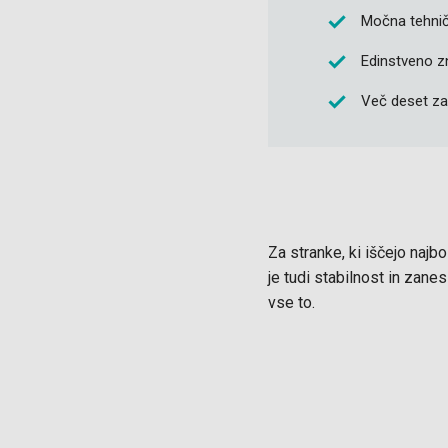
Močna tehničn
Edinstveno zn
Več deset za
Za stranke, ki iščejo naj
je tudi stabilnost in zane
vse to.