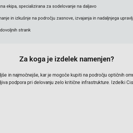
a ekipa, specializirana za sodelovanje na daljavo
anje in izkušnje na področju zasnove, izvajanja in nadaljnjega upravlj
dovoljnih strank
Za koga je izdelek namenjen?
boljše in najmočnejše, kar je mogoče kupiti na področju optičnih 
sljiva podpora pri delovanju zelo kritične infrastrukture. Izdelki C