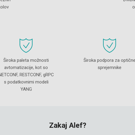
kolov
o
Široka paleta možnosti
Široka podpora za optičn
avtomatizacije, kot so
sprejemnike
NETCONF, RESTCONF, gRPC
s podatkovnimi modeli
YANG
Zakaj Alef?