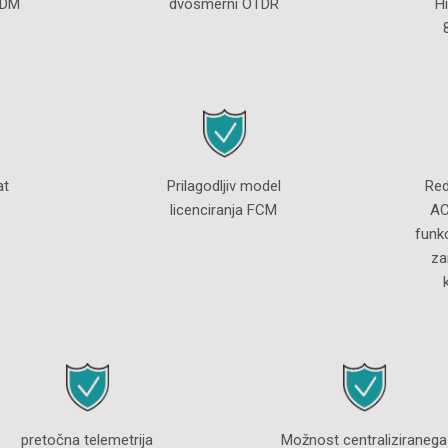
ADM
dvosmerni OTDR
H
at
Prilagodljiv model
Red
licenciranja FCM
AC
funk
za
pretočna telemetrija
Možnost centraliziranega