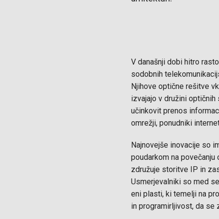
V današnji dobi hitro ras
sodobnih telekomunikacijs
Njihove optične rešitve vk
izvajajo v družini optičn
učinkovit prenos informaci
omrežji, ponudniki internet
Najnovejše inovacije so i
poudarkom na povečanju op
združuje storitve IP in zas
Usmerjevalniki so med se
eni plasti, ki temelji na p
in programirljivost, da se