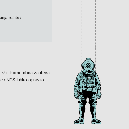
anja rešitev
omrežij. Pomembna zahteva
isco NCS lahko opravijo