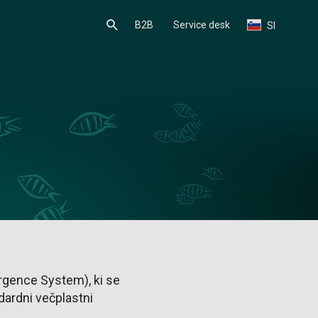
B2B
Service desk
SI
rgence System), ki se
dardni večplastni