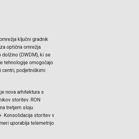
omrežja ključni gradnik
za optična omrežja.
no dolžino (DWDM), ki se
Te tehnologije omogočajo
 centri, podjetniškimi
e nova arhitektura s
nikov storitev. RON
na tretjem sloju.
Konsolidacija storitev v
 meri uporablja telemetrijo