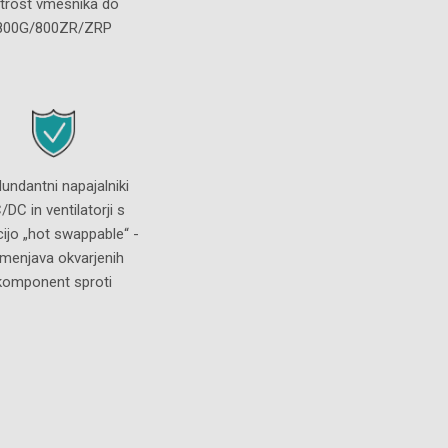
itrost vmesnika do
800G/800ZR/ZRP
undantni napajalniki
/DC in ventilatorji s
cijo „hot swappable“ -
menjava okvarjenih
komponent sproti