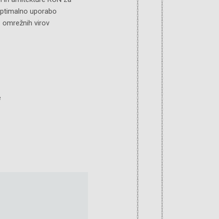
ptimalno uporabo
omrežnih virov
e