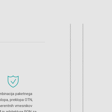
binacija paketnega
klopa, preklopa OTN,
erentnih vmesnikov
in arhitekture RON za