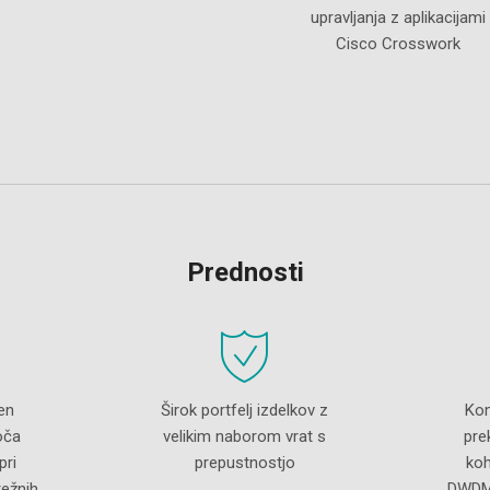
upravljanja z aplikacijami
Cisco Crosswork
Prednosti
en
Širok portfelj izdelkov z
Kom
oča
velikim naborom vrat s
pre
pri
prepustnostjo
koh
režnih
DWDM 