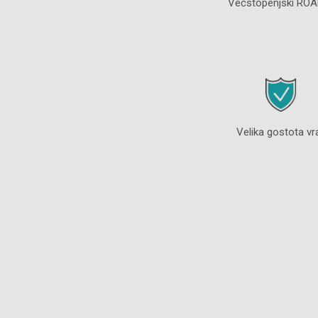
Večstopenjski RO
Velika gostota vr