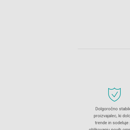
Dolgoročno stabil
proizvajalec, ki dol
trende in sodeluje 
oblikovanju novih om