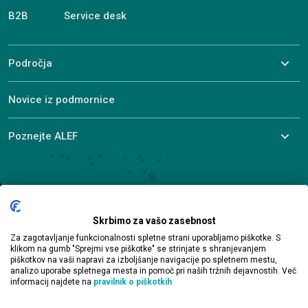
B2B
Service desk
Področja
Novice iz podmornice
Poznejte ALEF
© 2026 ALEF Group. All rights reserved
Brnčičeva 15B, 1231 Ljubljana
Skrbimo za vašo zasebnost
+386 1 330 20 20
Za zagotavljanje funkcionalnosti spletne strani uporabljamo piškotke. S
si-sales@alef.com
klikom na gumb "Sprejmi vse piškotke" se strinjate s shranjevanjem
piškotkov na vaši napravi za izboljšanje navigacije po spletnem mestu,
analizo uporabe spletnega mesta in pomoč pri naših tržnih dejavnostih. Več
informacij najdete na
pravilnik o piškotkih
.