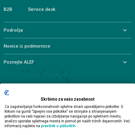
B2B
Service desk
Področja
Novice iz podmornice
Poznejte ALEF
© 2026 ALEF Group. All rights reserved
Brnčičeva 15B, 1231 Ljubljana
Skrbimo za vašo zasebnost
+386 1 330 20 20
Za zagotavljanje funkcionalnosti spletne strani uporabljamo piškotke. S
si-sales@alef.com
klikom na gumb "Sprejmi vse piškotke" se strinjate s shranjevanjem
piškotkov na vaši napravi za izboljšanje navigacije po spletnem mestu,
analizo uporabe spletnega mesta in pomoč pri naših tržnih dejavnostih. Več
informacij najdete na
pravilnik o piškotkih
.