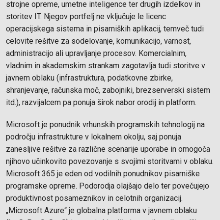
strojne opreme, umetne inteligence ter drugih izdelkov in
storitev IT. Njegov portfelj ne vključuje le licenc
operacijskega sistema in pisarniških aplikacij, temveč tudi
celovite rešitve za sodelovanje, komunikacijo, varnost,
administracijo ali upravljanje procesov. Komercialnim,
vladnim in akademskim strankam zagotavlja tudi storitve v
javnem oblaku (infrastruktura, podatkovne zbirke,
shranjevanje, računska moč, zabojniki, brezserverski sistem
itd.), razvijalcem pa ponuja širok nabor orodij in platform.
Microsoft je ponudnik vrhunskih programskih tehnologij na
področju infrastrukture v lokalnem okolju, saj ponuja
zanesljive rešitve za različne scenarije uporabe in omogoča
njihovo učinkovito povezovanje s svojimi storitvami v oblaku.
Microsoft 365 je eden od vodilnih ponudnikov pisarniške
programske opreme. Podorodja olajšajo delo ter povečujejo
produktivnost posameznikov in celotnih organizacij.
„Microsoft Azure“ je globalna platforma v javnem oblaku