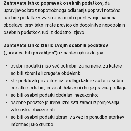
Zahtevate lahko popravek osebnih podatkov,
da
upravljavec brez nepotrebnega odlašanja popravi netočne
osebne podatke v zvezi z vami ob upoštevanju namena
obdelave, prav tako imate pravico do dopolnitve nepopolnih
osebnih podatkov, tudi z dodatno izjavo.
Zahtevate lahko izbris svojih osebnih podatkov
(„pravica biti pozabljen“)
iz naslednjih razlogov:
osebni podatki niso več potrebni za namene, za katere
so bili zbrani ali drugače obdelani;
ste preklicali privolitev, na podlagi katere so bili osebni
podatki obdelani, in za obdelavo ni druge pravne podlage;
so bili osebni podatki obdelani nezakonito;
osebne podatke je treba izbrisati zaradi izpolnjevanja
zakonske obveznosti;
so bili osebni podatki zbrani v zvezi s ponudbo storitev
informacijske družbe.