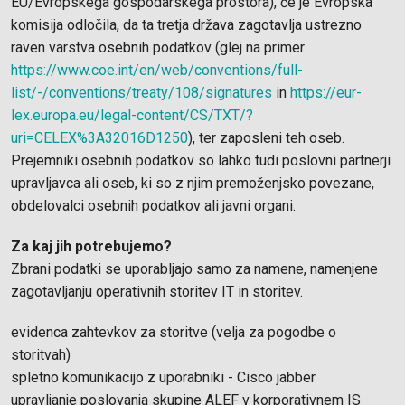
EU/Evropskega gospodarskega prostora), če je Evropska
komisija odločila, da ta tretja država zagotavlja ustrezno
raven varstva osebnih podatkov (glej na primer
https://www.coe.int/en/web/conventions/full-
list/-/conventions/treaty/108/signatures
in
https://eur-
lex.europa.eu/legal-content/CS/TXT/?
uri=CELEX%3A32016D1250
), ter zaposleni teh oseb.
Prejemniki osebnih podatkov so lahko tudi poslovni partnerji
upravljavca ali oseb, ki so z njim premoženjsko povezane,
obdelovalci osebnih podatkov ali javni organi.
Za kaj jih potrebujemo?
Zbrani podatki se uporabljajo samo za namene, namenjene
zagotavljanju operativnih storitev IT in storitev.
evidenca zahtevkov za storitve (velja za pogodbe o
storitvah)
spletno komunikacijo z uporabniki - Cisco jabber
upravljanje poslovanja skupine ALEF v korporativnem IS