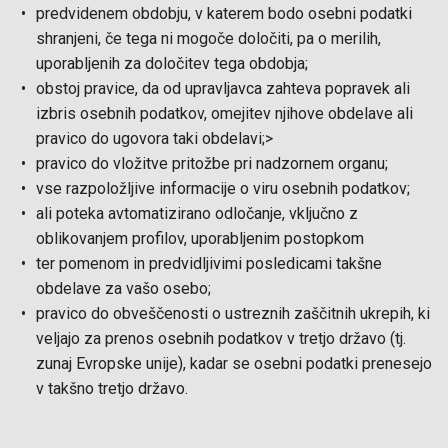
predvidenem obdobju, v katerem bodo osebni podatki
shranjeni, če tega ni mogoče določiti, pa o merilih,
uporabljenih za določitev tega obdobja;
obstoj pravice, da od upravljavca zahteva popravek ali
izbris osebnih podatkov, omejitev njihove obdelave ali
pravico do ugovora taki obdelavi;
>
pravico do vložitve pritožbe pri nadzornem organu;
vse razpoložljive informacije o viru osebnih podatkov;
ali poteka avtomatizirano odločanje, vključno z
oblikovanjem profilov, uporabljenim postopkom
ter pomenom in predvidljivimi posledicami takšne
obdelave za vašo osebo;
pravico do obveščenosti o ustreznih zaščitnih ukrepih, ki
veljajo za prenos osebnih podatkov v tretjo državo (tj.
zunaj Evropske unije), kadar se osebni podatki prenesejo
v takšno tretjo državo.