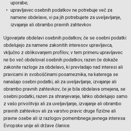
uporabe;
upravljavec osebnih podatkov ne potrebuje več za
namene obdelave, vi pa jih potrebujete za uveljavljanje,
izvajanje ali obrambo pravnih zahtevkov.
Ugovarjate obdelavi osebnih podatkov, če se osebni podatki
obdelujejo za namene zakonitih interesov upravljavca,
vključno z oblikovanjem profilov; v tem primeru upravljavec
ne bo več obdeloval osebnih podatkov, razen če dokaže
zakonite razloge za obdelavo, ki prevladajo nad interesi ali
pravicami in svoboščinami posameznika, na katerega se
nanašajo osebni podatki, ali za uveljavljanje, izvajanje ali
obrambo pravnih zahtevkov; če je bila obdelava omejena, se
osebni podatki, razen za shranjevanje, lahko obdelujejo samo
z vašo privolitvijo ali za uveljavljanje, izvajanje ali obrambo
pravnih zahtevkov ali za varstvo pravic druge fizične ali
pravne osebe ali iz razlogov pomembnega javnega interesa
Evropske unije ali države članice.