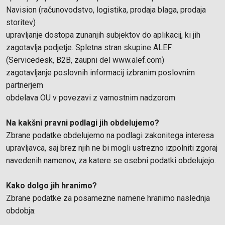
Navision (računovodstvo, logistika, prodaja blaga, prodaja
storitev)
upravljanje dostopa zunanjih subjektov do aplikacij, ki jih
zagotavlja podjetje. Spletna stran skupine ALEF
(Servicedesk, B2B, zaupni del
www.alef.com
)
zagotavljanje poslovnih informacij izbranim poslovnim
partnerjem
obdelava OU v povezavi z varnostnim nadzorom
Na kakšni pravni podlagi jih obdelujemo?
Zbrane podatke obdelujemo na podlagi zakonitega interesa
upravljavca, saj brez njih ne bi mogli ustrezno izpolniti zgoraj
navedenih namenov, za katere se osebni podatki obdelujejo.
Kako dolgo jih hranimo?
Zbrane podatke za posamezne namene hranimo naslednja
obdobja: