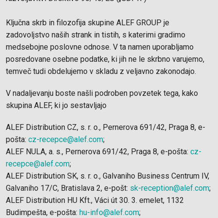
Ključna skrb in filozofija skupine ALEF GROUP je
zadovoljstvo naših strank in tistih, s katerimi gradimo
medsebojne poslovne odnose. V ta namen uporabljamo
posredovane osebne podatke, ki jih ne le skrbno varujemo,
temveč tudi obdelujemo v skladu z veljavno zakonodajo.
V nadaljevanju boste našli podroben povzetek tega, kako
skupina ALEF, ki jo sestavljajo
ALEF Distribution CZ, s. r. o., Pernerova 691/42, Praga 8, e-
pošta:
cz-recepce@alef.com
;
ALEF NULA, a. s., Pernerova 691/42, Praga 8, e-pošta:
cz-
recepce@alef.com
;
ALEF Distribution SK, s. r. o., Galvaniho Business Centrum IV,
Galvaniho 17/C, Bratislava 2, e-pošt:
sk-reception@alef.com
;
ALEF Distribution HU Kft., Váci út 30. 3. emelet, 1132
Budimpešta, e-pošta:
hu-info@alef.com
;