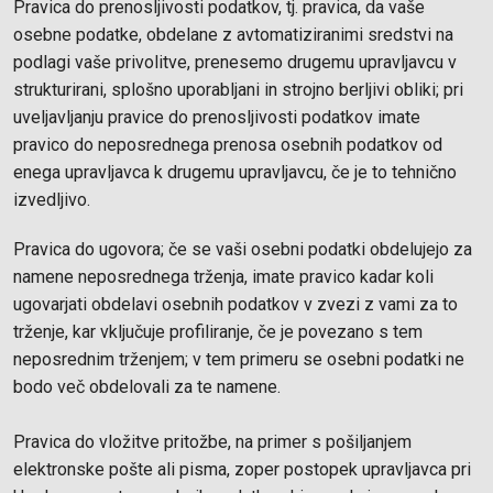
Pravica do prenosljivosti podatkov, tj. pravica, da vaše
osebne podatke, obdelane z avtomatiziranimi sredstvi na
podlagi vaše privolitve, prenesemo drugemu upravljavcu v
strukturirani, splošno uporabljani in strojno berljivi obliki; pri
uveljavljanju pravice do prenosljivosti podatkov imate
pravico do neposrednega prenosa osebnih podatkov od
enega
upravljavca k drugemu upravljavcu, če je to tehnično
izvedljivo.
Pravica do ugovora; če se vaši osebni podatki obdelujejo za
namene neposrednega trženja, imate pravico kadar koli
ugovarjati obdelavi osebnih podatkov v zvezi z vami za to
trženje, kar vključuje profiliranje, če je povezano s tem
neposrednim trženjem; v tem primeru se osebni podatki ne
bodo več obdelovali za te namene.
Pravica do vložitve pritožbe, na primer s pošiljanjem
elektronske pošte ali pisma, zoper postopek upravljavca pri