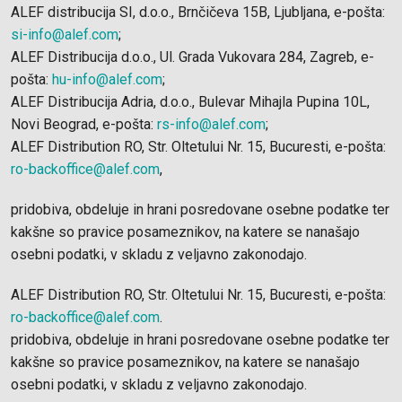
ALEF distribucija SI, d.o.o., Brnčičeva 15B, Ljubljana, e-pošta:
si-info@alef.com
;
ALEF Distribucija d.o.o., Ul. Grada Vukovara 284, Zagreb, e-
pošta:
hu-info@alef.com
;
ALEF Distribucija Adria, d.o.o., Bulevar Mihajla Pupina 10L,
Novi Beograd, e-pošta:
rs-info@alef.com
;
ALEF Distribution RO, Str. Oltetului Nr. 15, Bucuresti, e-pošta:
ro-backoffice@alef.com
,
pridobiva, obdeluje in hrani posredovane osebne podatke ter
kakšne so pravice posameznikov, na katere se nanašajo
osebni podatki, v skladu z veljavno zakonodajo.
ALEF Distribution RO, Str. Oltetului Nr. 15, Bucuresti, e-pošta:
ro-backoffice@alef.com
.
pridobiva, obdeluje in hrani posredovane osebne podatke ter
kakšne so pravice posameznikov, na katere se nanašajo
osebni podatki, v skladu z veljavno zakonodajo.