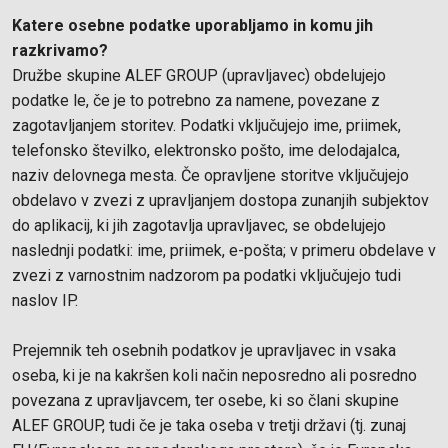
Katere osebne podatke uporabljamo in komu jih
razkrivamo?
Družbe skupine ALEF GROUP (upravljavec) obdelujejo
podatke le, če je to potrebno za namene, povezane z
zagotavljanjem storitev. Podatki vključujejo ime, priimek,
telefonsko številko, elektronsko pošto, ime delodajalca,
naziv delovnega mesta. Če opravljene storitve vključujejo
obdelavo v zvezi z upravljanjem dostopa zunanjih subjektov
do aplikacij, ki jih zagotavlja upravljavec, se obdelujejo
naslednji podatki: ime, priimek, e-pošta; v primeru obdelave v
zvezi z varnostnim nadzorom pa podatki vključujejo tudi
naslov IP.
Prejemnik teh osebnih podatkov je upravljavec in vsaka
oseba, ki je na kakršen koli način neposredno ali posredno
povezana z upravljavcem, ter osebe, ki so člani skupine
ALEF GROUP, tudi če je taka oseba v tretji državi (tj. zunaj