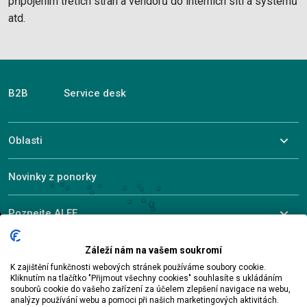
připojením třetích stran a vendorů do interních sítí a systémů
atd.
B2B
Service desk
Oblasti
Novinky z ponorky
Poznejte ALEF
Záleží nám na vašem soukromí
K zajištění funkčnosti webových stránek používáme soubory cookie.
© 2026 ALEF Group. All rights reserved
Kliknutím na tlačítko "Přijmout všechny cookies" souhlasíte s ukládáním
souborů cookie do vašeho zařízení za účelem zlepšení navigace na webu,
analýzy používání webu a pomoci při našich marketingových aktivitách.