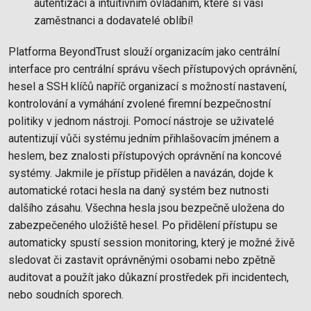
autentizací a intuitivním ovládáním, které si vaši
zaměstnanci a dodavatelé oblíbí!
Platforma BeyondTrust slouží organizacím jako centrální
interface pro centrální správu všech přístupových oprávnění,
hesel a SSH klíčů napříč organizací s možností nastavení,
kontrolování a vymáhání zvolené firemní bezpečnostní
politiky v jednom nástroji. Pomocí nástroje se uživatelé
autentizují vůči systému jedním přihlašovacím jménem a
heslem, bez znalosti přístupových oprávnění na koncové
systémy. Jakmile je přístup přidělen a navázán, dojde k
automatické rotaci hesla na daný systém bez nutnosti
dalšího zásahu. Všechna hesla jsou bezpečně uložena do
zabezpečeného uložiště hesel. Po přidělení přístupu se
automaticky spustí session monitoring, který je možné živě
sledovat či zastavit oprávněnými osobami nebo zpětně
auditovat a použít jako důkazní prostředek při incidentech,
nebo soudních sporech.