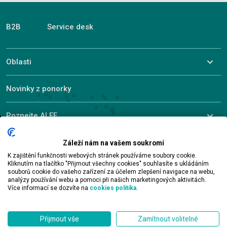
B2B
Service desk
Oblasti
Novinky z ponorky
Poznejte ALEF
Záleží nám na vašem soukromí
K zajištění funkčnosti webových stránek používáme soubory cookie.
© 2026 ALEF Group. All rights reserved
Kliknutím na tlačítko "Přijmout všechny cookies" souhlasíte s ukládáním
souborů cookie do vašeho zařízení za účelem zlepšení navigace na webu,
analýzy používání webu a pomoci při našich marketingových aktivitách.
Více informací se dozvíte na
cookies politika
.
Kontakt
Přijmout vše
Zamítnout volitelné