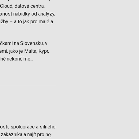
Cloud, datová centra,
exnost nabídky od analýzy,
žby – a to jak pro malé a
očkami na Slovensku, v
, jako je Malta, Kypr,
ně nekončíme...
sti, spolupráce a silného
ákazníka a najít pro něj