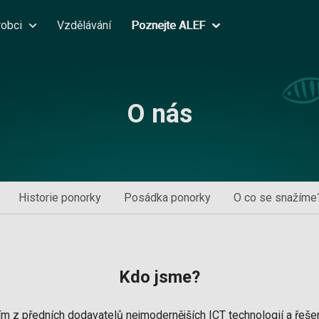
robci
Vzdělávání
Poznejte ALEF
O nás
Historie ponorky
Posádka ponorky
O co se snažíme
Kdo jsme?
m z předních dodavatelů nejmodernějších ICT technologií a řešen