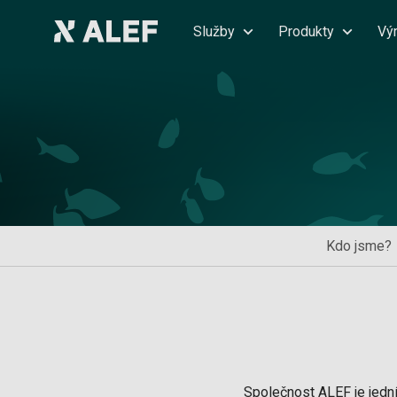
Služby
Produkty
Vý
Kdo jsme?
Společnost ALEF je jední