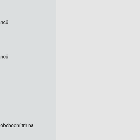
anců
anců
obchodní trh na