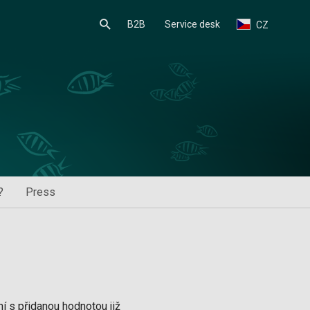
B2B
Service desk
CZ
?
Press
í s přidanou hodnotou již