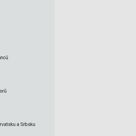
anců
torů
rvatsku a Srbsku