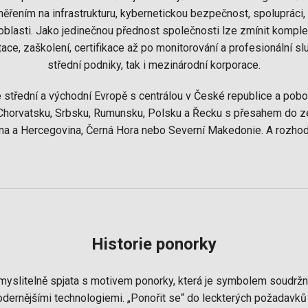
řením na infrastrukturu, kybernetickou bezpečnost, spolupráci, 
oblasti. Jako jedinečnou přednost společnosti lze zmínit kompl
ace, zaškolení, certifikace až po monitorování a profesionální slu
střední podniky, tak i mezinárodní korporace.
střední a východní Evropě s centrálou v České republice a pob
Chorvatsku, Srbsku, Rumunsku, Polsku a Řecku s přesahem do zemí
na a Hercegovina, Černá Hora nebo Severní Makedonie. A rozhod
Historie ponorky
yslitelně spjata s motivem ponorky, která je symbolem soudržno
dernějšími technologiemi. „Ponořit se“ do leckterých požadavků z