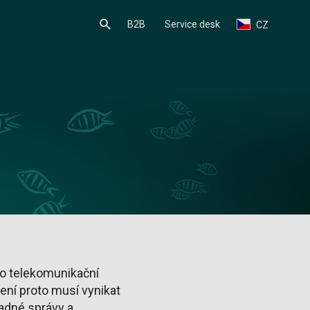
B2B
Service desk
CZ
ro telekomunikační
ení proto musí vynikat
adné správy a