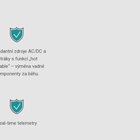
dantní zdroje AC/DC a
tráky s funkcí „hot
able“ – výměna vadné
mponenty za běhu
eal-time telemetry