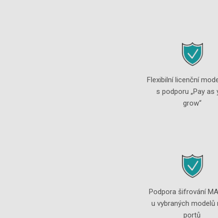
Flexibilní licenční mo
s podporu „Pay as 
grow“
Podpora šifrování M
u vybraných modelů
portů