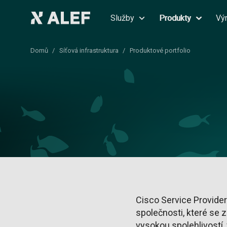
Služby
Produkty
Vý
Domů
Síťová infrastruktura
Produktové portfolio
Cisco Service Provider
společnosti, které se 
vysokou spolehlivostí,