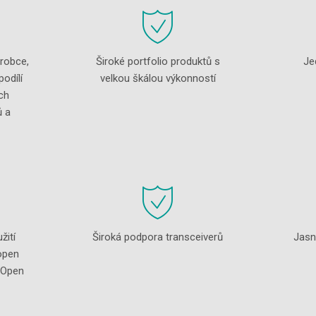
ýrobce,
Široké portfolio produktů s
Je
podílí
velkou škálou výkonností
ch
ů a
žití
Široká podpora transceiverů
Jasn
open
 Open