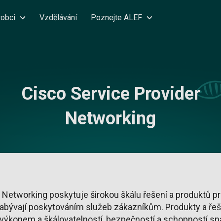
robci
Vzdělávání
Poznejte ALEF
Cisco Service Provider
Networking
 Networking poskytuje širokou škálu řešení a produktů p
zabývají poskytováním služeb zákazníkům. Produkty a řeš
 výkonem a škálovatelností, bezpečností a schopností sn