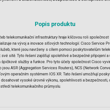
Popis produktu
žeb telekomunikační infrastruktury hraje klíčovou roli společnos
ecializuje na vývoj a inovace síťových technologií. Cisco Service 
 služeb, které jsou navrženy s cílem pomoci poskytovatelům tel
at své sítě. Tyto řešení zajišťují spolehlivé a bezpečné připojení
špičkové služby a funkce. Pro tyto účely společnost Cisco vyvi
ko jsou ASR (Aggregation Services Routers), NCS (Network Con
síťovým operačním systémem IOS XR. Tato řešení umožňují posk
dosahovat vysoké úrovně výkonu, spolehlivosti a bezpečnosti, co
středí telekomunikačního průmyslu.