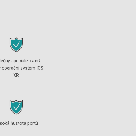
lečný specializovaný
ý operační systém IOS
XR
soká hustota portů