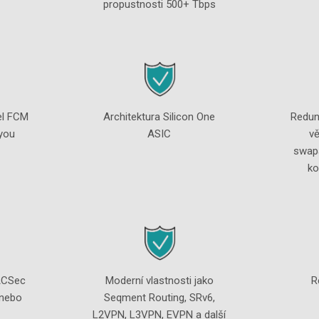
propustnosti 500+ Tbps
del FCM
Architektura Silicon One
Redun
you
ASIC
vě
swap
ko
ACSec
Moderní vlastnosti jako
R
 nebo
Seqment Routing, SRv6,
L2VPN, L3VPN, EVPN a další