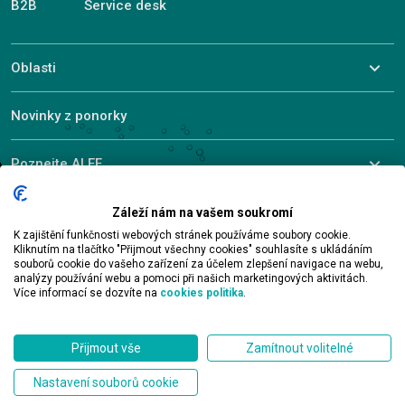
B2B
Service desk
Oblasti
Novinky z ponorky
Poznejte ALEF
Záleží nám na vašem soukromí
K zajištění funkčnosti webových stránek používáme soubory cookie.
© 2026 ALEF Group. All rights reserved
Kliknutím na tlačítko "Přijmout všechny cookies" souhlasíte s ukládáním
souborů cookie do vašeho zařízení za účelem zlepšení navigace na webu,
analýzy používání webu a pomoci při našich marketingových aktivitách.
Více informací se dozvíte na
cookies politika
.
Kontakt
Přijmout vše
Zamítnout volitelné
Nastavení souborů cookie