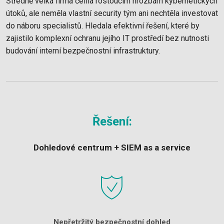
Středně velká firma čelila rostoucím hrozbám kybernetických
útoků, ale neměla vlastní security tým ani nechtěla investovat
do náboru specialistů. Hledala efektivní řešení, které by
zajistilo komplexní ochranu jejího IT prostředí bez nutnosti
budování interní bezpečnostní infrastruktury.
Řešení:
Dohledové centrum + SIEM as a service
Nepřetržitý bezpečnostní dohled