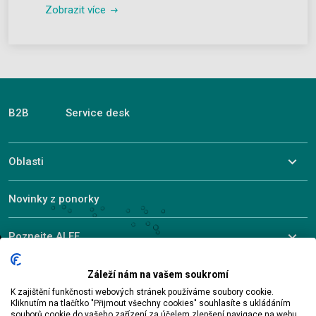
Zobrazit více
B2B
Service desk
Oblasti
Novinky z ponorky
Poznejte ALEF
Záleží nám na vašem soukromí
K zajištění funkčnosti webových stránek používáme soubory cookie.
© 2026 ALEF Group. All rights reserved
Kliknutím na tlačítko "Přijmout všechny cookies" souhlasíte s ukládáním
souborů cookie do vašeho zařízení za účelem zlepšení navigace na webu,