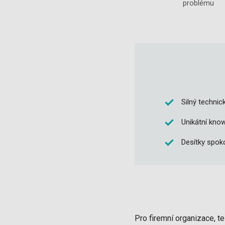
problému
Silný technic
Unikátní kno
Desítky spok
Pro firemní organizace, t