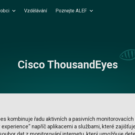
robci
Vzdělávání
Poznejte ALEF
Cisco ThousandEyes
s kombinuje řadu aktivních a pasivních monitorovacích t
r experience“ napříč aplikacemi a službami, které zajišťuj
soubor dat z monitorování internetu, který umožňuje det