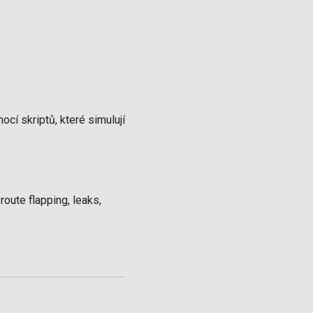
í skriptů, které simulují
oute flapping, leaks,