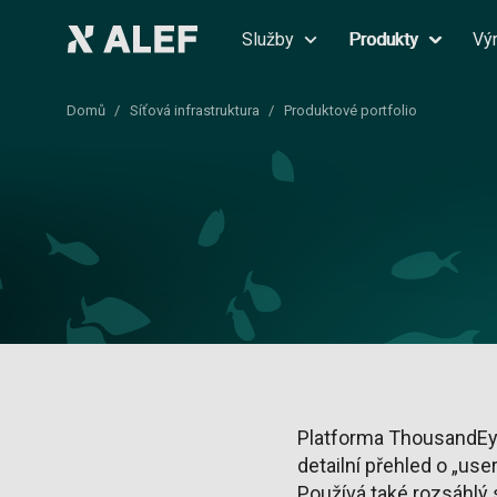
Služby
Produkty
Vý
Domů
Síťová infrastruktura
Produktové portfolio
Platforma ThousandEye
detailní přehled o „use
Používá také rozsáhlý 