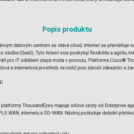
Popis produktu
Novým datovým centrem se stává cloud, internet se přeměňuje na
ko služba (SaaS). Tyto řešení sice poskytují flexibilitu a agilitu,
tváří pro IT oddělení slepá místa v provozu. Platforma Cisco® 
ová a internetová prostředí, na nichž jsou závislí zákazníci a za
s:
ci platformy ThousandEyes mapuje síťové cesty od Enterprise 
MPLS WAN, internetu a SD-WAN. Nástroj poskytuje detailní přehled
lokačních dat pro jednotlivé uzly