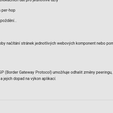
a per-hop
 zpoždění…
oby načítání stránek jednotlivých webových komponent nebo pomoc
P (Border Gateway Protocol) umožňuje odhalit změny peeringu, r
a jejich dopad na výkon aplikací.