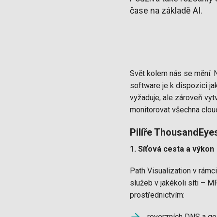
čase na základě AI.
Svět kolem nás se mění. 
software je k dispozici ja
vyžaduje, ale zároveň vy
monitorovat všechna cloud
Pilíře ThousandEye
1. Síťová cesta a výkon
Path Visualization v rám
služeb v jakékoli síti – 
prostřednictvím:
reverzních DNS a geo