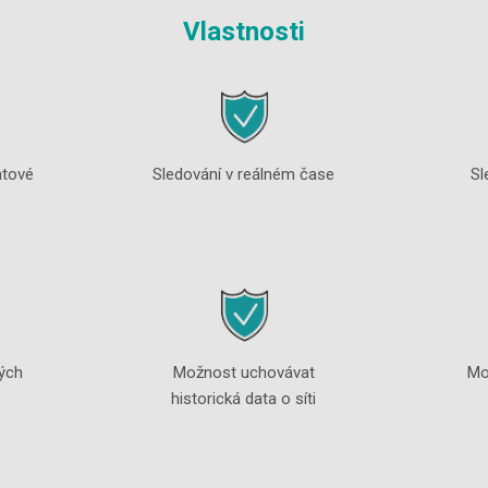
Vlastnosti
atové
Sledování v reálném čase
Sl
ých
Možnost uchovávat
Mo
historická data o síti