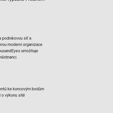
 podnikovou síť a
 kterou moderní organizace
ThousandEyes umožňuje
městnanci.
agentů ke koncovým bodům
 o výkonu sítě