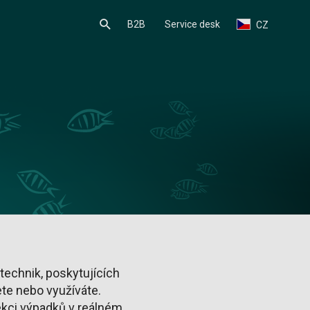
B2B
Service desk
CZ
echnik, poskytujících
ete nebo využíváte.
ekci výpadků v reálném