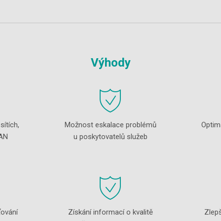
Výhody
ítích,
Možnost eskalace problémů
Optima
LAN
u poskytovatelů služeb
ťování
Získání informací o kvalitě
Zlepš