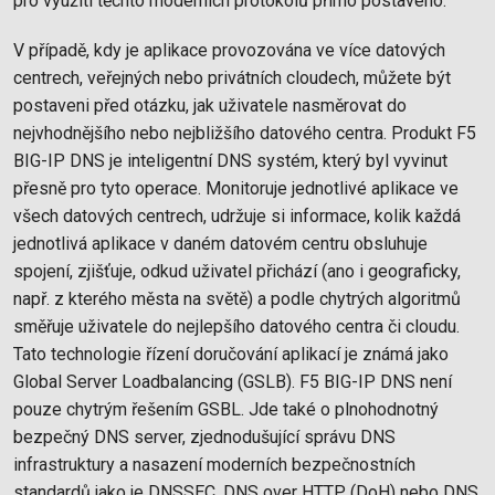
pro využití těchto moderních protokolů přímo postaveno.
V případě, kdy je aplikace provozována ve více datových
centrech, veřejných nebo privátních cloudech, můžete být
postaveni před otázku, jak uživatele nasměrovat do
nejvhodnějšího nebo nejbližšího datového centra. Produkt F5
BIG-IP DNS je inteligentní DNS systém, který byl vyvinut
přesně pro tyto operace. Monitoruje jednotlivé aplikace ve
všech datových centrech, udržuje si informace, kolik každá
jednotlivá aplikace v daném datovém centru obsluhuje
spojení, zjišťuje, odkud uživatel přichází (ano i geograficky,
např. z kterého města na světě) a podle chytrých algoritmů
směřuje uživatele do nejlepšího datového centra či cloudu.
Tato technologie řízení doručování aplikací je známá jako
Global Server Loadbalancing (GSLB). F5 BIG-IP DNS není
pouze chytrým řešením GSBL. Jde také o plnohodnotný
bezpečný DNS server, zjednodušující správu DNS
infrastruktury a nasazení moderních bezpečnostních
standardů jako je DNSSEC, DNS over HTTP (DoH) nebo DNS