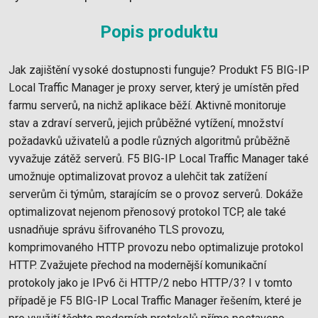
Popis produktu
Jak zajištění vysoké dostupnosti funguje? Produkt F5 BIG-IP
Local Traffic Manager je proxy server, který je umístěn před
farmu serverů, na nichž aplikace běží. Aktivně monitoruje
stav a zdraví serverů, jejich průběžné vytížení, množství
požadavků uživatelů a podle různých algoritmů průběžně
vyvažuje zátěž serverů. F5 BIG-IP Local Traffic Manager také
umožnuje optimalizovat provoz a ulehčit tak zatížení
serverům či týmům, starajícím se o provoz serverů. Dokáže
optimalizovat nejenom přenosový protokol TCP, ale také
usnadňuje správu šifrovaného TLS provozu,
komprimovaného HTTP provozu nebo optimalizuje protokol
HTTP. Zvažujete přechod na modernější komunikační
protokoly jako je IPv6 či HTTP/2 nebo HTTP/3? I v tomto
případě je F5 BIG-IP Local Traffic Manager řešením, které je