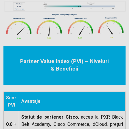
Partner Value Index (PVI) – Niveluri
& Beneficii
Scor
Avantaje
PVI
Statut de partener Cisco
, acces la PXP, Black
0.0 +
Belt Academy, Cisco Commerce, dCloud, prețuri