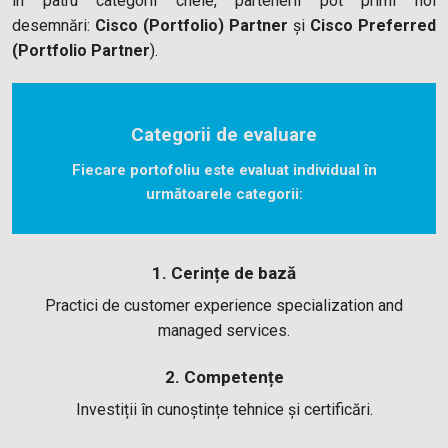
în patru categorii cheie, partenerii pot primi noi
desemnări:
Cisco (Portfolio) Partner
și
Cisco Preferred
(Portfolio Partner
).
Categorii de evaluare
Fiecare portofoliu este evaluat individual în
următoarele categorii:
1. Cerințe de bază
Practici de customer experience specialization and
managed services.
2. Competențe
Investiții în cunoștințe tehnice și certificări.