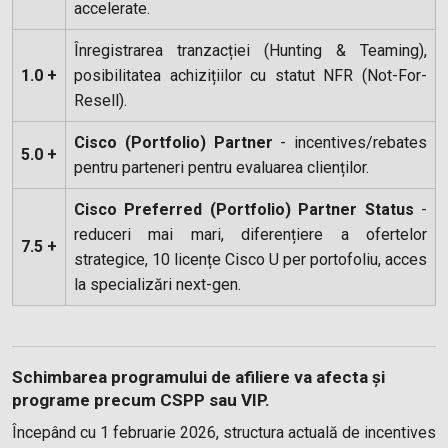
accelerate.
Înregistrarea tranzacției (Hunting & Teaming),
1.0 +
posibilitatea achizițiilor cu statut NFR (Not-For-
Resell).
Cisco (Portfolio) Partner
- incentives/rebates
5.0 +
pentru parteneri pentru evaluarea clienților.
Cisco Preferred (Portfolio) Partner Status
-
reduceri mai mari, diferențiere a ofertelor
7.5 +
strategice, 10 licențe Cisco U per portofoliu, acces
la specializări next-gen.
Schimbarea programului de afiliere va afecta și
programe precum CSPP sau VIP
.
Începând cu 1 februarie 2026, structura actuală de incentives