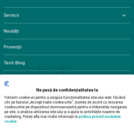
Servicii
Noutăți
Promoţii
Tech Blog
Descoperiți ALEF
Ne pasă de confidențialitatea ta
Folosim cookie-uri pentru a asigura funcționalitatea site-ului web. Făcând
clic pe butonul „Accept toate cookie-urile”, sunteți de acord cu stocarea
© 2026 ALEF Group. All rights reserved
cookie-urilor pe dispozitivul dumneavoastră pentru a îmbunătăți navigarea
pe site, a analiza utilizarea site-ului și a ajuta la activitățile noastre de
marketing. Puteți afla mai multe informații la
politica privind modulele
cookie
.