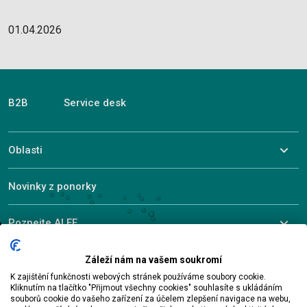
01.04.2026
B2B
Service desk
Oblasti
Novinky z ponorky
Poznejte ALEF
Záleží nám na vašem soukromí
K zajištění funkčnosti webových stránek používáme soubory cookie.
© 2026 ALEF Group. All rights reserved
Kliknutím na tlačítko "Přijmout všechny cookies" souhlasíte s ukládáním
souborů cookie do vašeho zařízení za účelem zlepšení navigace na webu,