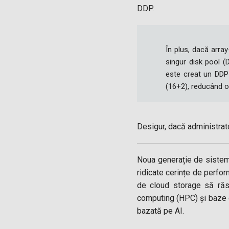
DDP.
În plus, dacă arra
singur disk pool (
este creat un DDP
(16+2), reducând o
Desigur, dacă administrato
Noua generație de sistem
ridicate cerințe de perfor
de cloud storage să răsp
computing (HPC) și baze d
bazată pe AI.