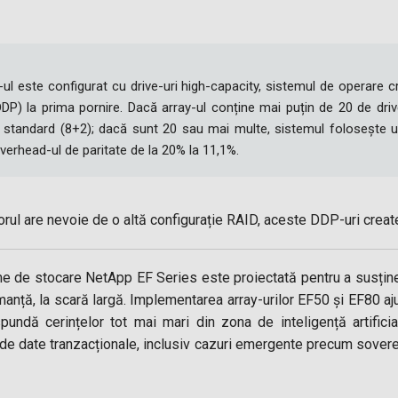
y-ul este configurat cu drive-uri high-capacity, sistemul de operare
DDP) la prima pornire. Dacă array-ul conține mai puțin de 20 de drive
 standard (8+2); dacă sunt 20 sau mai multe, sistemul folosește u
verhead-ul de paritate de la 20% la 11,1%.
rul are nevoie de o altă configurație RAID, aceste DDP-uri create
e de stocare NetApp EF Series este proiectată pentru a susține
manță, la scară largă. Implementarea array-urilor EF50 și EF80 aju
undă cerințelor tot mai mari din zona de inteligență artificia
e date tranzacționale, inclusiv cazuri emergente precum sovere