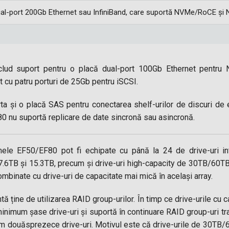
al-port 200Gb Ethernet sau InfiniBand, care suportă NVMe/RoCE și
 includ suport pentru o placă dual-port 100Gb Ethernet pent
 cu patru porturi de 25Gb pentru iSCSI.
porta și o placă SAS pentru conectarea shelf-urilor de discuri d
 nu suportă replicare de date sincronă sau asincronă.
ele EF50/EF80 pot fi echipate cu până la 24 de drive-uri in
 7.6TB și 15.3TB, precum și drive-uri high-capacity de 30TB/60TB.
mbinate cu drive-uri de capacitate mai mică în același array.
ă ține de utilizarea RAID group-urilor. În timp ce drive-urile cu 
nimum șase drive-uri și suportă în continuare RAID group-uri trad
m douăsprezece drive-uri. Motivul este că drive-urile de 30TB/