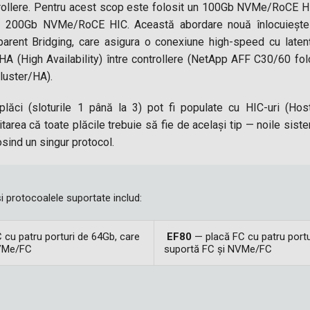
ntrollere. Pentru acest scop este folosit un 100Gb NVMe/RoCE HIC
că 200Gb NVMe/RoCE HIC. Această abordare nouă înlocuiește 
sparent Bridging, care asigura o conexiune high-speed cu lat
HA (High Availability) între controllere (NetApp AFF C30/60 fol
luster/HA).
plăci (sloturile 1 până la 3) pot fi populate cu HIC-uri (Hos
mitarea că toate plăcile trebuie să fie de același tip — noile si
sind un singur protocol.
 și protocoalele suportate includ:
 cu patru porturi de 64Gb, care
EF80
— placă FC cu patru portu
NVMe/FC
suportă FC și NVMe/FC