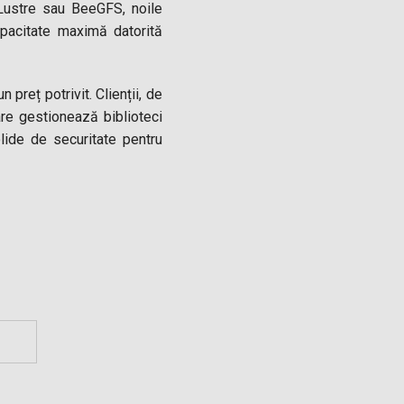
Lustre sau BeeGFS, noile
pacitate maximă datorită
 preț potrivit. Clienții, de
are gestionează biblioteci
lide de securitate pentru