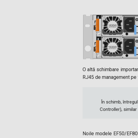
O altă schimbare importan
RJ45 de management pe fie
În schimb, întreg
Controller), simila
Noile modele EF50/EF80 n