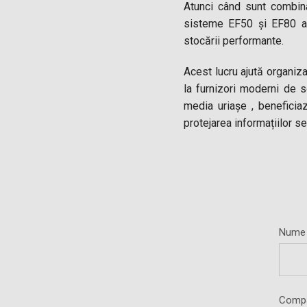
Atunci când sunt combin
sisteme EF50 și EF80 ac
stocării performante.
Acest lucru ajută organizaț
la furnizori moderni de s
media uriașe , beneficia
protejarea informațiilor se
Nume
Comp