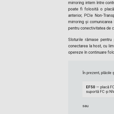
mirroring intern între co
poate fi folosită o pla
anterior, PCIe Non-Tran
mirroring și comunicarea 
pentru conectivitatea de c
Sloturile rămase pentru 
conectarea la host, cu li
opereze în continuare folo
În prezent, plăcile
EF50
— placă FC
suportă FC și 
sau