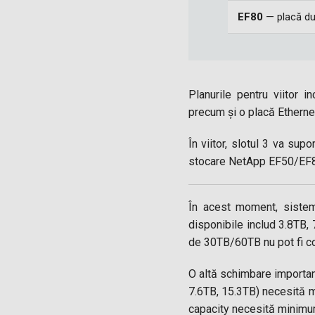
EF80
— placă du
Planurile pentru viitor
precum și o placă Ethernet
În viitor, slotul 3 va su
stocare NetApp EF50/EF80
În acest moment, sistem
disponibile includ 3.8TB,
de 30TB/60TB nu pot fi co
O altă schimbare important
7.6TB, 15.3TB) necesită mi
capacity necesită minimu