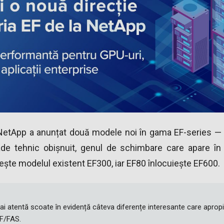
e, NetApp a anunțat două modele noi în gama EF-series —
de tehnic obișnuit, genul de schimbare care apare în
ește modelul existent EF300, iar EF80 înlocuiește EF600.
mai atentă scoate în evidență câteva diferențe interesante care aprop
F/FAS.