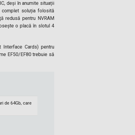
, deși în anumite situații
complet soluția folosită
ență redusă pentru NVRAM
osește o placă în slotul 4
t Interface Cards) pentru
steme EF50/EF80 trebuie să
ri de 64Gb, care