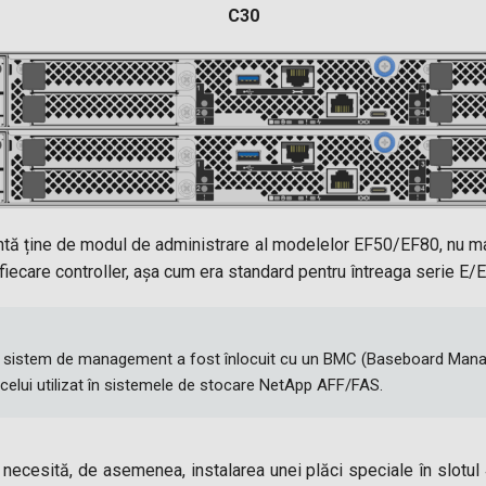
C30
tă ține de modul de administrare al modelelor EF50/EF80, nu ma
care controller, așa cum era standard pentru întreaga serie E/EF
ul sistem de management a fost înlocuit cu un BMC (Baseboard Ma
r celui utilizat în sistemele de stocare NetApp AFF/FAS.
ecesită, de asemenea, instalarea unei plăci speciale în slotul 