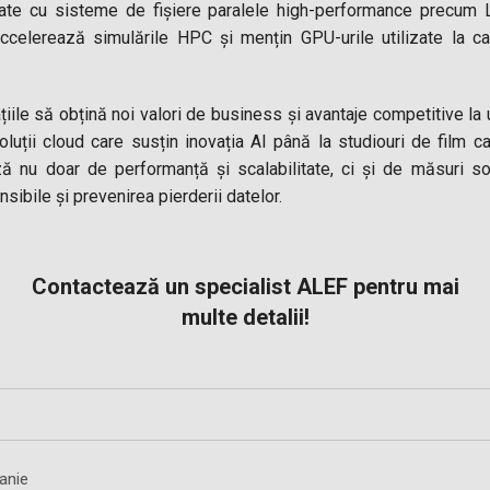
ate cu sisteme de fișiere paralele high-performance precum 
celerează simulările HPC și mențin GPU-urile utilizate la ca
iile să obțină noi valori de business și avantaje competitive la un
oluții cloud care susțin inovația AI până la studiouri de film c
ză nu doar de performanță și scalabilitate, ci și de măsuri so
nsibile și prevenirea pierderii datelor.
Contactează un specialist ALEF pentru mai
multe detalii!
anie