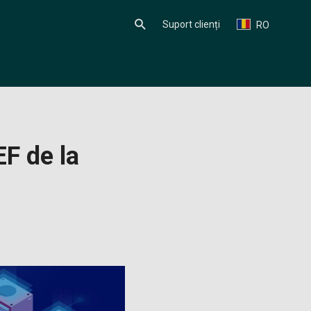
Suport clienți
RO
EF de la