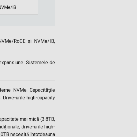
 NVMe/IB
ru NVMe/RoCE și NVMe/IB,
e expansiune. Sistemele de
terne NVMe. Capacitățile
 Drive-urile high-capacity
capacitate mai mică (3.8TB,
iționale, drive-urile high-
60TB necesită întotdeauna