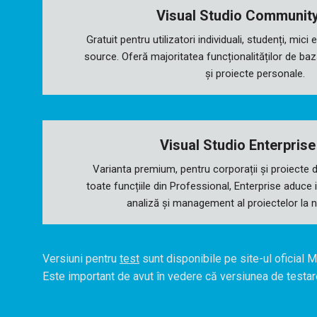
Visual Studio Communit
Gratuit pentru utilizatori individuali, studenți, mici
source. Oferă majoritatea funcționalităților de baz
și proiecte personale.
Visual Studio Enterpris
Varianta premium, pentru corporații și proiecte 
toate funcțiile din Professional, Enterprise aduce
analiză și management al proiectelor la ni
Versiuni pentru
test
sunt disponibile pe site-ul oficial M
Este important de avut în vedere că versiunea de testare