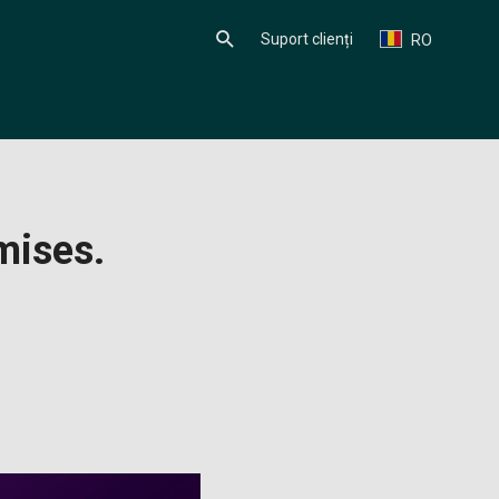
Suport clienți
RO
mises.