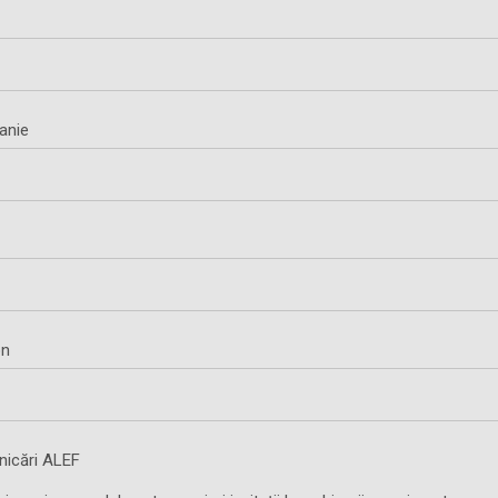
anie
on
icări ALEF