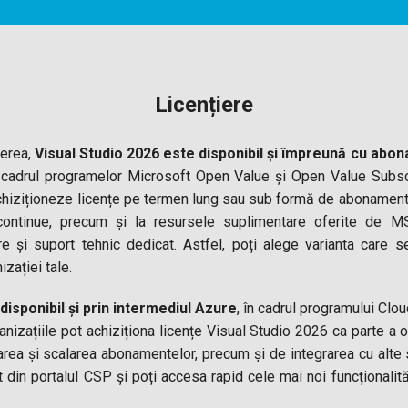
Licențiere
ierea,
Visual Studio 2026 este disponibil și împreună cu ab
cadrul programelor Microsoft Open Value și Open Value Subsc
chiziționeze licențe pe termen lung sau sub formă de abonament a
 continue, precum și la resursele suplimentare oferite de 
re și suport tehnic dedicat. Astfel, poți alege varianta care s
izației tale.
disponibil și prin intermediul Azure
, în cadrul programului Clo
izațiile pot achiziționa licențe Visual Studio 2026 ca parte a of
narea și scalarea abonamentelor, precum și de integrarea cu alte s
t din portalul CSP și poți accesa rapid cele mai noi funcționalităț