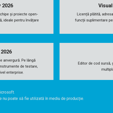
y 2026
Visual
 echipe și proiecte open-
Licență plătită, adresa
ă, ideale pentru învățare
funcții suplimentare pe
e 2026
de anvergură. Pe lângă
Editor de cod sursă, g
 instrumente de testare,
multip
vel enterprise.
icrosoft.
 nu poate să fie utilizată în mediu de producție.