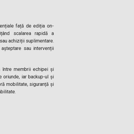
nțiale față de ediția on-
ițând scalarea rapidă a
sau achiziții suplimentare.
e așteptare sau intervenții
a între membrii echipei și
 oriunde, iar backup-ul și
ră mobilitate, siguranță și
bilitate.