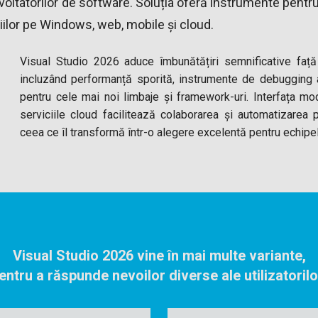
voltatorilor de software. Soluția oferă instrumente pentru
iilor pe Windows, web, mobile și cloud.
Visual Studio 2026 aduce îmbunătățiri semnificative față 
incluzând performanță sporită, instrumente de debugging 
pentru cele mai noi limbaje și framework-uri. Interfața mo
serviciile cloud facilitează colaborarea și automatizarea 
ceea ce îl transformă într-o alegere excelentă pentru echipe
Visual Studio 2026 vine în mai multe variante,
entru a răspunde nevoilor diverse ale utilizatorilo