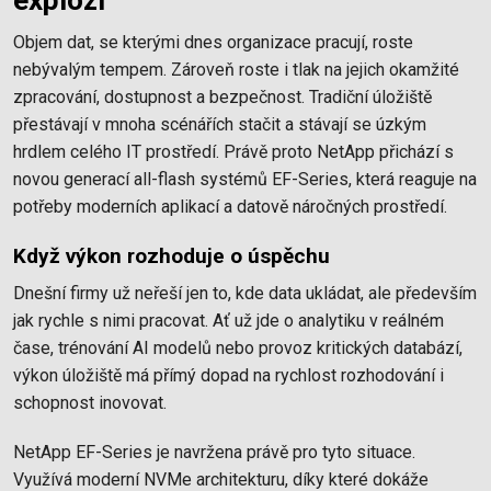
Objem dat, se kterými dnes organizace pracují, roste
nebývalým tempem. Zároveň roste i tlak na jejich okamžité
zpracování, dostupnost a bezpečnost. Tradiční úložiště
přestávají v mnoha scénářích stačit a stávají se úzkým
hrdlem celého IT prostředí. Právě proto NetApp přichází s
novou generací all-flash systémů EF-Series, která reaguje na
potřeby moderních aplikací a datově náročných prostředí.
Když výkon rozhoduje o úspěchu
Dnešní firmy už neřeší jen to, kde data ukládat, ale především
jak rychle s nimi pracovat. Ať už jde o analytiku v reálném
čase, trénování AI modelů nebo provoz kritických databází,
výkon úložiště má přímý dopad na rychlost rozhodování i
schopnost inovovat.
NetApp EF-Series je navržena právě pro tyto situace.
Využívá moderní NVMe architekturu, díky které dokáže