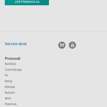
JOŠ PROMOCIJA
Service desk
Proizvodi
RUCKUS
CommScope
F5
Kemp
Ekinops
Nutanix
Arris
Flowmon