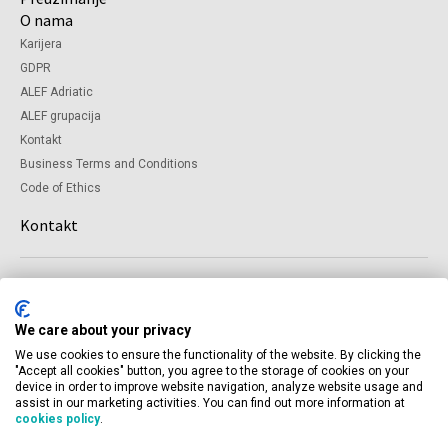
O nama
Karijera
GDPR
ALEF Adriatic
ALEF grupacija
Kontakt
Business Terms and Conditions
Code of Ethics
Kontakt
© 2026 ALEF Group. All rights reserved
Bulevar Mihajla Pupina 115d, 11070 Novi Beograd
We care about your privacy
+381 11 4240521
AlefSerbia@alef.com
We use cookies to ensure the functionality of the website. By clicking the
"Accept all cookies" button, you agree to the storage of cookies on your
device in order to improve website navigation, analyze website usage and
assist in our marketing activities. You can find out more information at
cookies policy
.