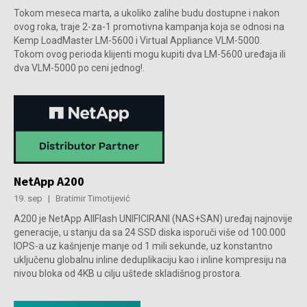
Tokom meseca marta, a ukoliko zalihe budu dostupne i nakon
ovog roka, traje 2-za-1 promotivna kampanja koja se odnosi na
Kemp LoadMaster LM-5600 i Virtual Appliance VLM-5000.
Tokom ovog perioda klijenti mogu kupiti dva LM-5600 uređaja ili
dva VLM-5000 po ceni jednog!.
NetApp A200
19. sep
|
Bratimir Timotijević
A200 je NetApp AllFlash UNIFICIRANI (NAS+SAN) uređaj najnovije
generacije, u stanju da sa 24 SSD diska isporuči više od 100.000
IOPS-a uz kašnjenje manje od 1 mili sekunde, uz konstantno
uključenu globalnu inline deduplikaciju kao i inline kompresiju na
nivou bloka od 4KB u cilju uštede skladišnog prostora.